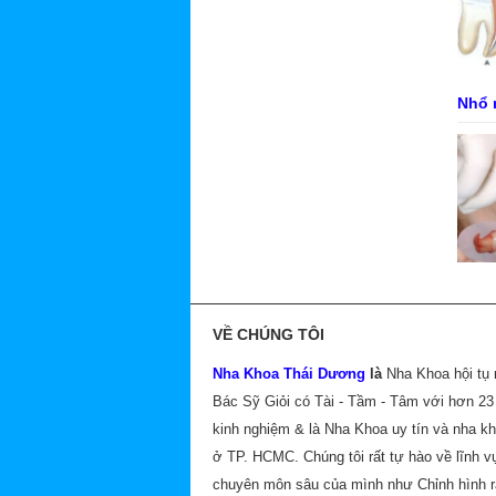
Nhổ 
VỀ CHÚNG TÔI
Nha Khoa Thái Dương
là
Nha Khoa hội tụ
Bác Sỹ Giỏi có Tài - Tầm - Tâm với hơn 2
kinh nghiệm & là Nha Khoa uy tín và nha k
ở TP. HCMC. Chúng tôi rất tự hào về lĩnh v
chuyên môn sâu của mình như Chỉnh hình 