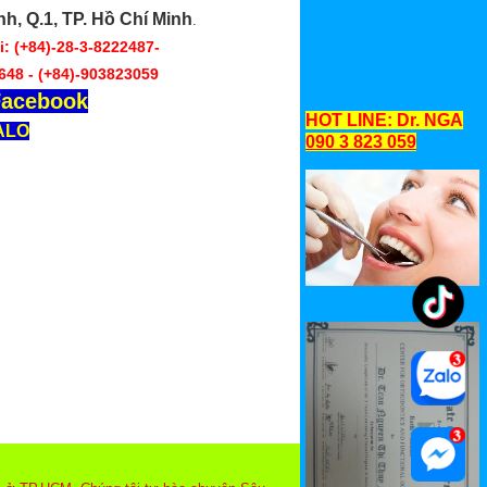
nh, Q.1, TP. Hồ Chí Minh
.
: (+84)-28-3-8222487-
648 -
(+84)-903823059
acebook
HOT LINE: Dr. NGA
ALO
090 3 823 059