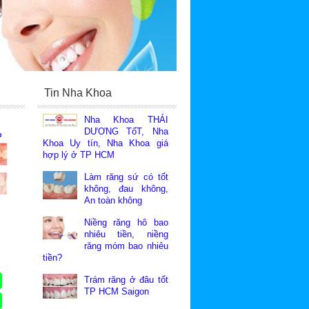
Tin Nha Khoa
Nha Khoa THÁI
DƯƠNG TốT, Nha
%
Khoa Uy tín, Nha Khoa giá
M
hợp lý ở TP HCM
c
Làm răng sứ có tốt
không, đau không,
An toàn không
Niềng răng hô bao
nhiêu tiền, niềng
răng móm bao nhiêu
tiền?
Trám răng ở đâu tốt
TP HCM Saigon