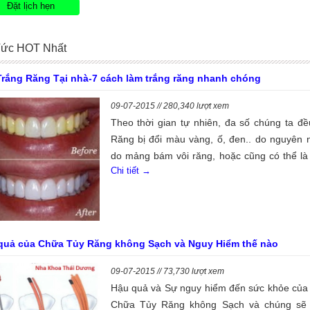
Đặt lịch hẹn
Tức HOT Nhất
Trắng Răng Tại nhà-7 cách làm trắng răng nhanh chóng
09-07-2015 // 280,340 lượt xem
Theo thời gian tự nhiên, đa số chúng ta đề
Răng bị đổi màu vàng, ố, đen.. do nguyên 
do mảng bám vôi răng, hoặc cũng có thể là
Chi tiết →
phần xảy ra tự nhiên của quá trình Lão hóa
chúng ta và sự xuống màu của răng dần dầ
có tỷ lệ thuận với tuổi thọ của mỗi người.
nhiên, bạn hoàn toàn yên tâm và chúng ta có
can thiệp để giảm tốc độ của quá trình làm
quả của Chữa Tủy Răng không Sạch và Nguy Hiểm thế nào
màu răng, vàng răng tại nhà chỉ với 7 cách
trắng răng tại nhà nhanh chóng dưới đây đ
09-07-2015 // 73,730 lượt xem
Hậu quả và Sự nguy hiểm đến sức khỏe của 
thể giúp cải thiện nụ cười bị vàng ố theo 
Chữa Tủy Răng không Sạch và chúng sẽ
gian. Lưu Ý: Hiệu quả của điều trị Tẩy Trắng