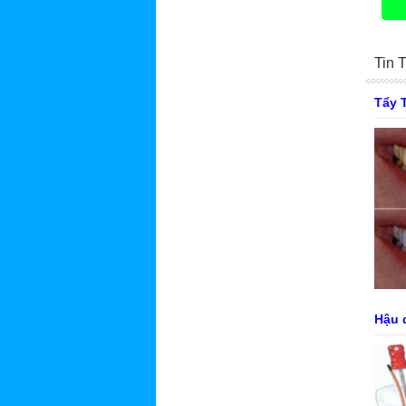
Tin 
Tẩy 
Hậu 