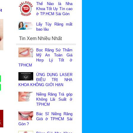
Thế Nào là Nha
Khoa Tốt Uy Tín cao
t
ở TP.HCM Sài Gòn
Lấy Tủy Răng mất
bao lâu
2
Tin Xem Nhiều Nhất
Bọc Răng Sứ Thẩm
Mỹ An Toàn Giá
Hơp Lý Tốt ở
TPHCM
ỨNG DỤNG LASER
ĐIỀU TRỊ NHA
KHOA KHÔNG GIỚI HẠN
Niềng Răng Trả góp
Không Lãi Suất ở
TPHCM
 2
Bác Sĩ Niềng Răng
Giỏi ở TPHCM Sài
Gòn ?