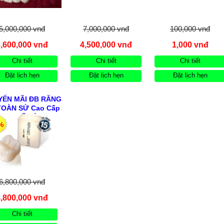
Thạnh
5,000,000 vnđ
7,000,000 vnđ
100,000 vnđ
3,600,000 vnđ
4,500,000 vnđ
1,000 vnđ
Chi tiết
Chi tiết
Chi tiết
Đặt lịch hẹn
Đặt lịch hẹn
Đặt lịch hẹn
YẾN MÃI ĐB RĂNG
TOÀN SỨ Cao Cấp
A 3M MỸ HÈ Trước
%
30.08.2026
6,800,000 vnđ
4,800,000 vnđ
Chi tiết