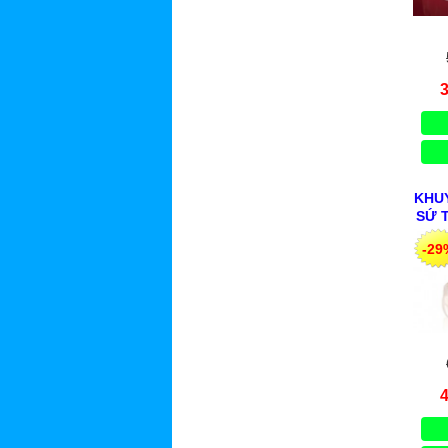
KHU
SỨ 
LAV
-29