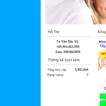
Hỗ Trợ
Khuy
Tư Vấn Bác Sỹ:
Khu
Tẩy
+84.903.823.059
Giả
Zalo: 0903823059
-40
Thống kê lượt xem
Tổng truy cập
3,993,844
Đang online
7