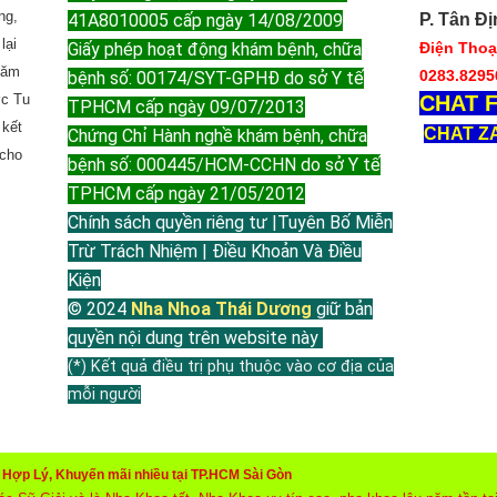
ng,
41A8010005 cấp ngày 14/08/2009
P. Tân Đị
lại
Giấy phép hoạt động khám bệnh, chữa
Điện Thoại
năm
0283.8295
bệnh số: 00174/SYT-GPHĐ do sở Y tế
ợc Tu
CHAT F
TPHCM cấp ngày 09/07/2013
 kết
CHAT Z
Chứng Chỉ Hành nghề khám bệnh, chữa
 cho
bệnh số: 000445/HCM-CCHN do sở Y tế
TPHCM cấp ngày 21/05/2012
Chính sách quyền riêng tư |Tuyên Bố Miễn
Trừ Trách Nhiệm | Điều Khoản Và Điều
Kiện
© 2024
Nha Nhoa Thái Dương
giữ bản
quyền nội dung trên website này
(*) Kết quả điều trị phụ thuộc vào cơ địa của
mỗi người
á Hợp Lý, Khuyến mãi nhiều tại TP.HCM Sài Gòn