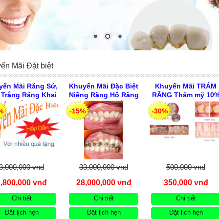
ến Mãi Đặt biệt
yến Mãi Răng Sứ,
Khuyến Mãi Đặc Biệt
Khuyến Mãi TRÁM
 Trắng Răng Khai
Niềng Răng Hô Răng
RĂNG Thẩm mỹ 10
ng & HÈ ”26 trước
Móm 2 hàm GIÁ KM
Rẻ, đẹp Uy tín ở HC
%
-15%
-30%
30.08.2026
Trả Góp 28 Triệu
Dịp KHAI TRƯƠNG
KHÔNG Lãi Suất Trước
CN3 24/1 D5 BT Trướ
30.08.2026 Tại CN 104
30.08.2026
Nguyễn Phi Khanh Q1
3,000,000 vnđ
33,000,000 vnđ
500,000 vnđ
1,800,000 vnđ
28,000,000 vnđ
350,000 vnđ
Chi tiết
Chi tiết
Chi tiết
Đặt lịch hẹn
Đặt lịch hẹn
Đặt lịch hẹn