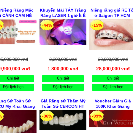
Niềng Răng Mắc
Khuyến Mãi TẨY Trắng
Niềng răng giá RẺ Tố
i CÁNH CAM HÈ
Răng LASER 1 giờ Ít Ê
ở Saigon TP HCM-
rước 30.08.2026
Buốt, Công Nghệ mới
Niềng Răng Nhanh
%
-44%
-15%
45 phút Giá RẺ Khai
Hiệu Quả & Trả Góp
Giảng & Hè ”26 Trước
Ko Lãi Suất Trước
30.08.2026
30.08.2026 28 Triệu 
Hàm
35,000,000 vnđ
3,200,000 vnđ
33,000,000 vnđ
9,900,000 vnđ
1,800,000 vnđ
28,000,000 vnđ
Chi tiết
Chi tiết
Chi tiết
Đặt lịch hẹn
Đặt lịch hẹn
Đặt lịch hẹn
ăng Sứ Toàn Sứ
Giá Răng sứ Thẩm Mỹ
Voucher Giảm Giá
CO Mỹ Khai Giảng
Toàn Sứ CERCON HT
100K Khai Giảng
 HÈ ”26 Trước
4.5Tr & LAVA 3M 4.8
Trước 30.08.2026 Tại
%
-36%
-99%
08.26 Khai Trương
Trieu KM HÈ Trước
CN ở TPHCM
 24/1 D5 P25 Bình
30.8.2026 Khai Trương
Thạnh HCM
CN3 24 D5 P25 Bình