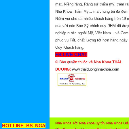
mặt, Niềng răng, Răng sứ thẩm mỹ, trám ră
Nha Khoa Thẩm Mỹ... mà chúng tôi đã đem 
Niềm vui cho rất nhiều khách hàng trên 19 
qua với các Bác Sỹ chính quy RHM đã đư
nghiệp nước ngoài Mỹ, Việt Nam... và Cam
phục vụ Tốt, chất lượng tốt hơn hàng ngày
Quý Khách hàng.
FB LIVE CHAT
© Bản quyền thuộc về
Nha Khoa THÁI
DƯƠNG:
www.thaiduongnhakhoa.com
Nha Khoa Tốt, Nha khoa uy tín, Nha Khoa Gi
HOT LINE: BS. NGA