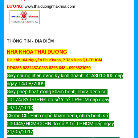
DƯƠNG:
www.thaiduongnhakhoa.com
THÔNG TIN - ĐỊA ĐIỂM
NHA KHOA THÁI DƯƠNG
Địa chỉ: 104 Nguyễn Phi Khanh, P. Tân Định Q1-TPHCM
ĐT:0283.8222487-0283.8295.648 - 0903823059
Giấy chứng nhận đăng ký kinh doanh: 41A8010005 cấp
ngày 14/08/2009
Giấy phép hoạt động khám bệnh, chữa bệnh số:
00174/SYT-GPHĐ do sở Y tế TPHCM cấp ngày
09/07/2013
Chứng Chỉ Hành nghề khám bệnh, chữa bệnh số:
000445/HCM-CCHN do sở Y tế TPHCM cấp ngày
21/05/2012