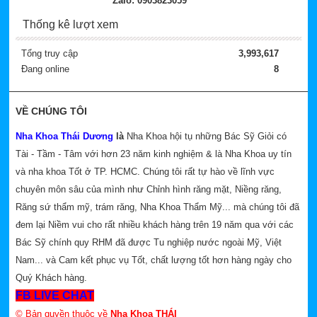
Zalo: 0903823059
Thống kê lượt xem
Tổng truy cập
3,993,617
Đang online
8
VỀ CHÚNG TÔI
Nha Khoa Thái Dương
là
Nha Khoa hội tụ những Bác Sỹ Giỏi có
Tài - Tầm - Tâm với hơn 23 năm kinh nghiệm & là Nha Khoa uy tín
và nha khoa Tốt ở TP. HCMC. Chúng tôi rất tự hào về lĩnh vực
chuyên môn sâu của mình như Chỉnh hình răng mặt, Niềng răng,
Răng sứ thẩm mỹ, trám răng, Nha Khoa Thẩm Mỹ... mà chúng tôi đã
đem lại Niềm vui cho rất nhiều khách hàng trên 19 năm qua với các
Bác Sỹ chính quy RHM đã được Tu nghiệp nước ngoài Mỹ, Việt
Nam... và Cam kết phục vụ Tốt, chất lượng tốt hơn hàng ngày cho
Quý Khách hàng.
FB LIVE CHAT
© Bản quyền thuộc về
Nha Khoa THÁI