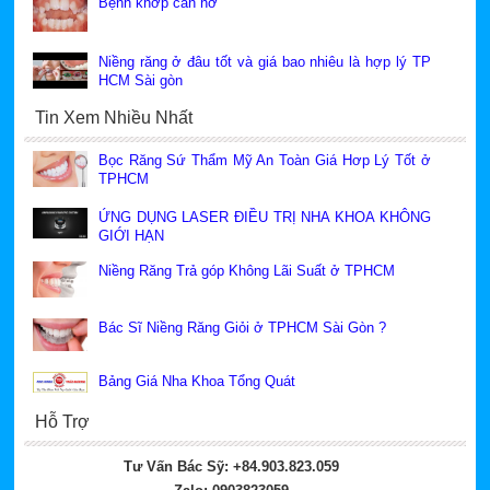
Bệnh khớp cắn hở
Niềng răng ở đâu tốt và giá bao nhiêu là hợp lý TP
HCM Sài gòn
Tin Xem Nhiều Nhất
Bọc Răng Sứ Thẩm Mỹ An Toàn Giá Hơp Lý Tốt ở
TPHCM
ỨNG DỤNG LASER ĐIỀU TRỊ NHA KHOA KHÔNG
GIỚI HẠN
Niềng Răng Trả góp Không Lãi Suất ở TPHCM
Bác Sĩ Niềng Răng Giỏi ở TPHCM Sài Gòn ?
Bảng Giá Nha Khoa Tổng Quát
Hỗ Trợ
Tư Vấn Bác Sỹ: +84.903.823.059