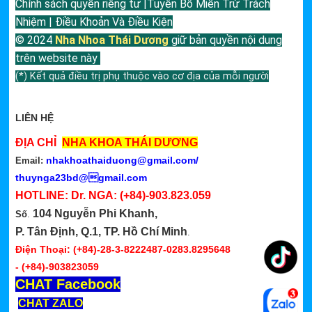
Chính sách quyền riêng tư |Tuyên Bố Miễn Trừ Trách
Nhiệm | Điều Khoản Và Điều Kiện
© 2024
Nha Nhoa Thái Dương
giữ bản quyền nội dung
trên website này
(*) Kết quả điều trị phụ thuộc vào cơ địa của mỗi người
LIÊN HỆ
ĐỊA CHỈ
NHA KHOA THÁI DƯƠNG
nhakhoathaiduong@gmail.com
/
Email:
thuynga23bd@gmail.com
HOTLINE: Dr. NGA:
(+84)-903.823.059
104 Nguyễn Phi Khanh,
Số
.
P. Tân Định, Q.1, TP. Hồ Chí Minh
.
Điện Thoại: (+84)-28-3-8222487-0283.8295648
-
(+84)-903823059
CHAT Facebook
CHAT ZALO