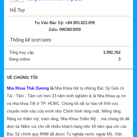
Hỗ Trợ
Tư Vấn Bác Sỹ: +84.903.823.059
Zalo: 0903823059
Thống kê lượt xem
Tổng truy cập
3,992,762
Đang online
3
VỀ CHÚNG TÔI
Nha Khoa Thái Dương
là
Nha Khoa hội tụ những Bác Sỹ Giỏi có
Tài - Tầm - Tâm với hơn 23 năm kinh nghiệm & là Nha Khoa uy tín
và nha khoa Tốt ở TP. HCMC. Chúng tôi rất tự hào về lĩnh vực
chuyên môn sâu của mình như Chỉnh hình răng mặt, Niềng răng,
Răng sứ thẩm mỹ, trám răng, Nha Khoa Thẩm Mỹ... mà chúng tôi đã
đem lại Niềm vui cho rất nhiều khách hàng trên 19 năm qua với các
Bác Sỹ chính quy RHM đã được Tu nghiệp nước ngoài Mỹ, Việt