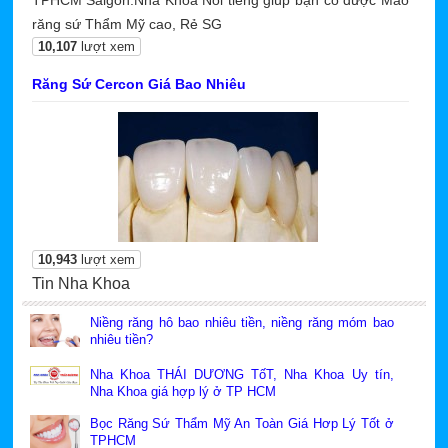
TPHCM Saigon.Nha Khoa Nổi tiếng giúp bạn có được Mão
răng sứ Thẩm Mỹ cao, Rẻ SG
10,107
lượt xem
Răng Sứ Cercon Giá Bao Nhiêu
10,943
lượt xem
Tin Nha Khoa
Niềng răng hô bao nhiêu tiền, niềng răng móm bao
nhiêu tiền?
Nha Khoa THÁI DƯƠNG TốT, Nha Khoa Uy tín,
Nha Khoa giá hợp lý ở TP HCM
Bọc Răng Sứ Thẩm Mỹ An Toàn Giá Hơp Lý Tốt ở
TPHCM