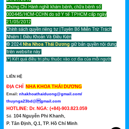
Chứng Chỉ Hành nghề khám bệnh, chữa bệnh số:
000445/HCM-CCHN do sở Y tế TPHCM cấp ngày
21/05/2012
Chính sách quyền riêng tư |Tuyên Bố Miễn Trừ Trách
Nhiệm | Điều Khoản Và Điều Kiện
© 2024
Nha Nhoa Thái Dương
giữ bản quyền nội dung
trên website này
(*) Kết quả điều trị phụ thuộc vào cơ địa của mỗi người
LIÊN HỆ
ĐỊA CHỈ
NHA KHOA THÁI DƯƠNG
nhakhoathaiduong@gmail.com
/
Email:
thuynga23bd@gmail.com
HOTLINE: Dr. NGA:
(+84)-903.823.059
104 Nguyễn Phi Khanh,
Số
.
P. Tân Định, Q.1, TP. Hồ Chí Minh
.