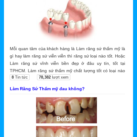
Mỗi quan tâm của khách hàng là Làm răng sứ thẩm mỹ là
gì hay làm răng sứ viễn viễn thì răng sứ loại nào tốt. Hoặc
Làm răng sứ vĩnh viễn bền đẹp ở đâu uy tín, tốt tại
TPHCM. Làm răng sứ thẩm mỹ chất lượng tốt có loại nào
8
Tin tức
78,382
lượt xem
và răng sứ vĩnh viễn loại nào tốt không bị phai màu.
Làm Răng Sứ Thẩm mỹ đau không?