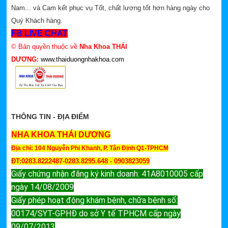
Nam... và Cam kết phục vụ Tốt, chất lượng tốt hơn hàng ngày cho
Quý Khách hàng.
FB LIVE CHAT
© Bản quyền thuộc về
Nha Khoa THÁI
DƯƠNG:
www.thaiduongnhakhoa.com
THÔNG TIN - ĐỊA ĐIỂM
NHA KHOA THÁI DƯƠNG
Địa chỉ: 104 Nguyễn Phi Khanh, P. Tân Định Q1-TPHCM
ĐT:0283.8222487-0283.8295.648 - 0903823059
Giấy chứng nhận đăng ký kinh doanh: 41A8010005 cấp
ngày 14/08/2009
Giấy phép hoạt động khám bệnh, chữa bệnh số:
00174/SYT-GPHĐ do sở Y tế TPHCM cấp ngày
09/07/2013