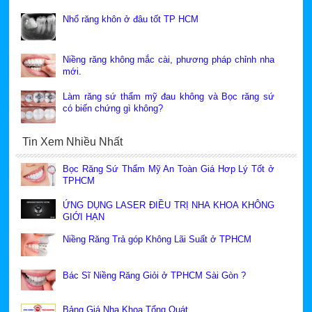
Nhổ răng khôn ở đâu tốt TP HCM
Niềng răng không mắc cài, phương pháp chỉnh nha
mới.
Làm răng sứ thẩm mỹ đau không và Bọc răng sứ
có biến chứng gì không?
Tin Xem Nhiều Nhất
Bọc Răng Sứ Thẩm Mỹ An Toàn Giá Hơp Lý Tốt ở
TPHCM
ỨNG DỤNG LASER ĐIỀU TRỊ NHA KHOA KHÔNG
GIỚI HẠN
Niềng Răng Trả góp Không Lãi Suất ở TPHCM
Bác Sĩ Niềng Răng Giỏi ở TPHCM Sài Gòn ?
Bảng Giá Nha Khoa Tổng Quát