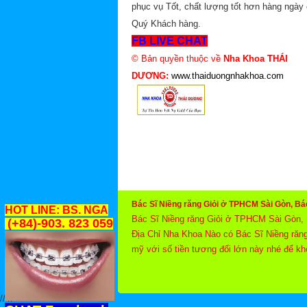
phục vụ Tốt, chất lượng tốt hơn hàng ngày
Quý Khách hàng.
FB LIVE CHAT
© Bản quyền thuộc về
Nha Khoa THÁI
DƯƠNG:
www.thaiduongnhakhoa.com
Bác Sĩ Niềng răng Giỏi ở TPHCM Sài Gòn, Bá
HOT LINE: BS. NGA
Bác Sĩ Niềng răng Giỏi ở TPHCM Sài Gòn, 
(+84)-903. 823 059
Địa Chỉ Nha Khoa Nào có Bác Sĩ Niềng răng
mỹ với số tiền tương đối lớn này nhé để khỏ
//
//