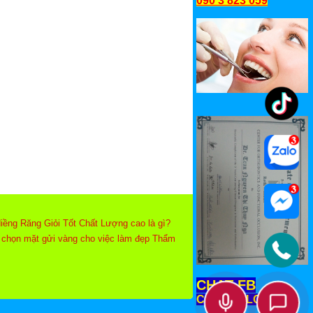
090 3 823 059
ềng Răng Giỏi Tốt Chất Lượng cao là gì?
để chọn mặt gửi vàng cho việc làm đẹp Thẩm
CHAT FB
CHAT ZALO