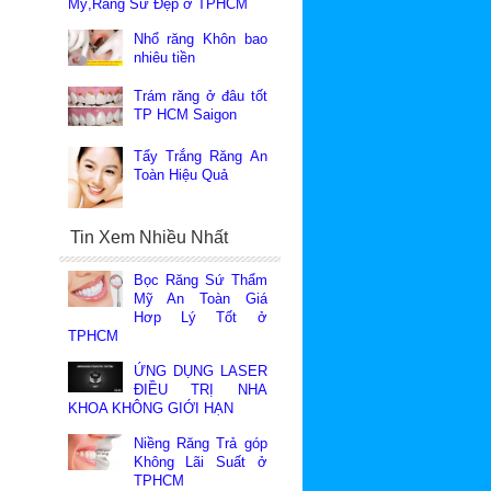
Mỹ,Răng Sứ Đẹp ở TPHCM
 chất
Nhổ răng Khôn bao
i và
nhiêu tiền
lòng
Trám răng ở đâu tốt
TP HCM Saigon
Tẩy Trắng Răng An
Toàn Hiệu Quả
Tin Xem Nhiều Nhất
Bọc Răng Sứ Thẩm
Mỹ An Toàn Giá
Hơp Lý Tốt ở
TPHCM
ỨNG DỤNG LASER
ĐIỀU TRỊ NHA
KHOA KHÔNG GIỚI HẠN
Niềng Răng Trả góp
Không Lãi Suất ở
TPHCM