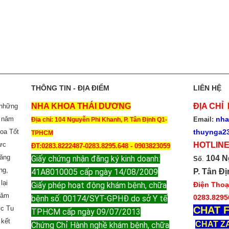
THÔNG TIN - ĐỊA ĐIỂM
LIÊN HỆ
NHA KHOA THÁI DƯƠNG
ĐỊA CHỈ
 những
3 năm
nha
Email:
Địa chỉ: 104 Nguyễn Phi Khanh, P. Tân Định Q1-
hoa Tốt
thuynga2
TPHCM
ực
HOTLINE
ĐT:0283.8222487-0283.8295.648 - 0903823059
răng
Giấy chứng nhận đăng ký kinh doanh:
104 N
Số
.
ng,
41A8010005 cấp ngày 14/08/2009
P. Tân Đị
lại
Giấy phép hoạt động khám bệnh, chữa
Điện Thoại
năm
0283.8295
bệnh số: 00174/SYT-GPHĐ do sở Y tế
ợc Tu
CHAT F
TPHCM cấp ngày 09/07/2013
 kết
CHAT Z
Chứng Chỉ Hành nghề khám bệnh, chữa