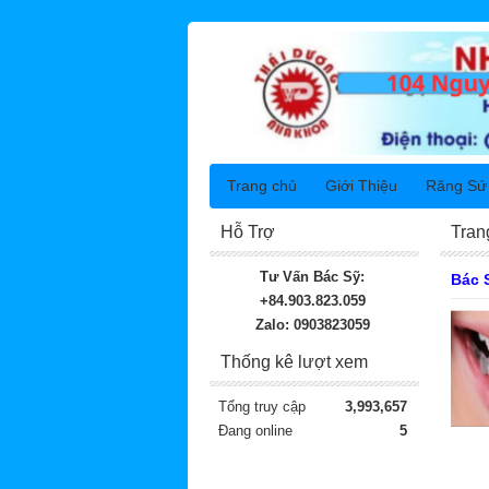
Trang chủ
Giới Thiệu
Răng Sứ
Hỗ Trợ
Tran
Tư Vấn Bác Sỹ:
Bác 
+84.903.823.059
Zalo: 0903823059
Thống kê lượt xem
Tổng truy cập
3,993,657
Đang online
5