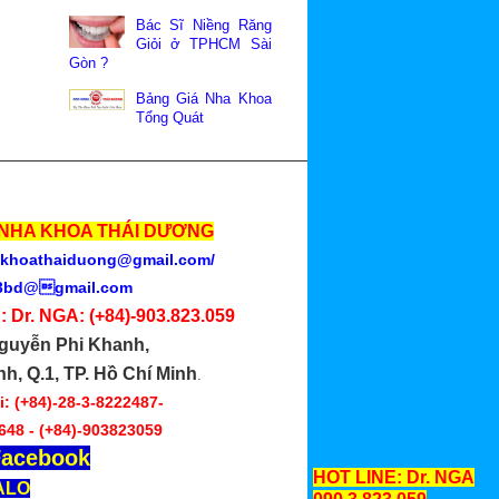
Bác Sĩ Niềng Răng
Giỏi ở TPHCM Sài
Gòn ?
Bảng Giá Nha Khoa
Tổng Quát
NHA KHOA THÁI DƯƠNG
khoathaiduong@gmail.com
/
3bd@gmail.com
: Dr. NGA:
(+84)-903.823.059
guyễn Phi Khanh,
nh, Q.1, TP. Hồ Chí Minh
.
: (+84)-28-3-8222487-
648 -
(+84)-903823059
acebook
HOT LINE: Dr. NGA
ALO