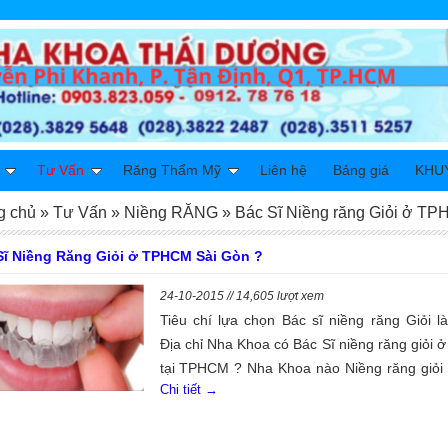
Tư Vấn
Răng Thẩm Mỹ
Liên hệ
Bảng giá
KHU
g chủ
»
Tư Vấn
»
Niềng RĂNG
»
Bác Sĩ Niềng răng Giỏi ở T
Sĩ Niềng Răng Giỏi ở TPHCM Sài Gòn ?
24-10-2015 // 14,605 lượt xem
Tiêu chí lựa chọn Bác sĩ niềng răng Giỏi là
Địa chỉ Nha Khoa có Bác Sĩ niềng răng giỏi 
tại TPHCM ? Nha Khoa nào Niềng răng giỏi 
Chi tiết →
Lượng cao Uy tín nhưng giá Niềng răng Tốt
Hợp lý và Dịch vụ chất lượng tốt ở Sài
TP.HCM. Nha Khoa Thái Dương chúng tôi