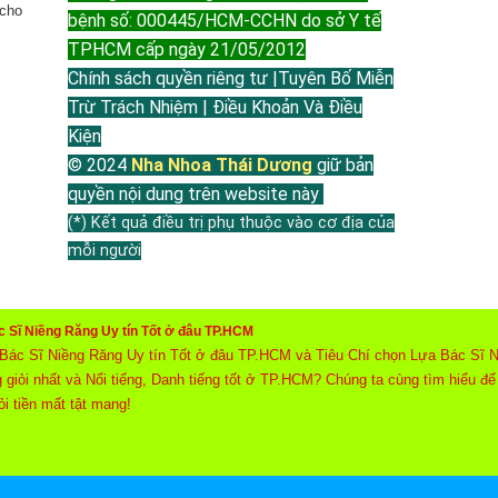
 cho
bệnh số: 000445/HCM-CCHN do sở Y tế
TPHCM cấp ngày 21/05/2012
Chính sách quyền riêng tư |Tuyên Bố Miễn
Trừ Trách Nhiệm | Điều Khoản Và Điều
Kiện
© 2024
Nha Nhoa Thái Dương
giữ bản
quyền nội dung trên website này
(*) Kết quả điều trị phụ thuộc vào cơ địa của
mỗi người
c Sĩ Niềng Răng Uy tín Tốt ở đâu TP.HCM
Bác Sĩ Niềng Răng Uy tín Tốt ở đâu TP.HCM và Tiêu Chí chọn Lựa Bác Sĩ Ni
 giỏi nhất và Nổi tiếng, Danh tiếng tốt ở TP.HCM? Chúng ta cùng tìm hiểu 
i tiền mất tật mang!