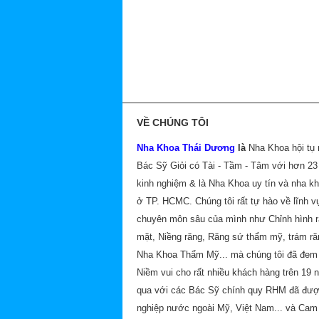
VỀ CHÚNG TÔI
Nha Khoa Thái Dương
là
Nha Khoa hội tụ
Bác Sỹ Giỏi có Tài - Tầm - Tâm với hơn 2
kinh nghiệm & là Nha Khoa uy tín và nha k
ở TP. HCMC. Chúng tôi rất tự hào về lĩnh v
chuyên môn sâu của mình như Chỉnh hình 
mặt, Niềng răng, Răng sứ thẩm mỹ, trám ră
Nha Khoa Thẩm Mỹ... mà chúng tôi đã đem 
Niềm vui cho rất nhiều khách hàng trên 19 
qua với các Bác Sỹ chính quy RHM đã đư
nghiệp nước ngoài Mỹ, Việt Nam... và Cam