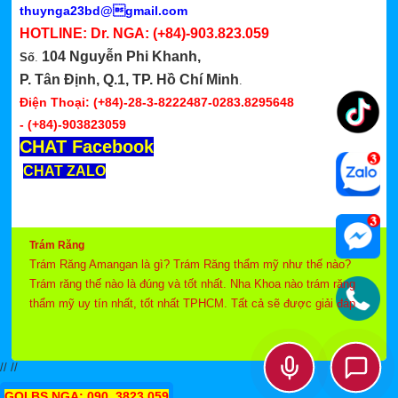
thuynga23bd@gmail.com
HOTLINE: Dr. NGA:
(+84)-903.823.059
104 Nguyễn Phi Khanh,
Số
.
P. Tân Định, Q.1, TP. Hồ Chí Minh
.
Điện Thoại: (+84)-28-3-8222487-0283.8295648
-
(+84)-903823059
CHAT Facebook
CHAT ZALO
Trám Răng
Trám Răng Amangan là gì? Trám Răng thẩm mỹ như thế nào?
Trám răng thế nào là đúng và tốt nhất. Nha Khoa nào trám răng
thẩm mỹ uy tín nhất, tốt nhất TPHCM. Tất cả sẽ được giải đáp
kỹ trong phần trám răng và trám răng Thẩm mỹ này cho quý
khách hiểu rõ hơn.
//
//
GOI BS.NGA: 090. 3823 059