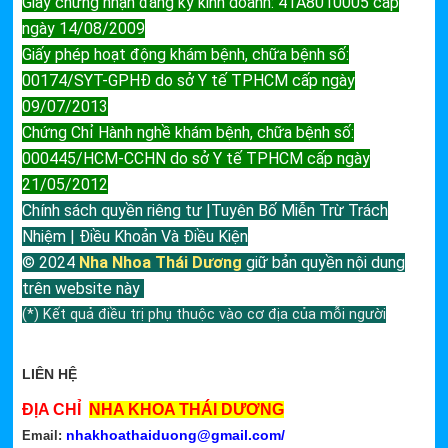
Giấy chứng nhận đăng ký kinh doanh: 41A8010005 cấp
ngày 14/08/2009
Giấy phép hoạt động khám bệnh, chữa bệnh số:
00174/SYT-GPHĐ do sở Y tế TPHCM cấp ngày
09/07/2013
Chứng Chỉ Hành nghề khám bệnh, chữa bệnh số:
000445/HCM-CCHN do sở Y tế TPHCM cấp ngày
21/05/2012
Chính sách quyền riêng tư |Tuyên Bố Miễn Trừ Trách
Nhiệm | Điều Khoản Và Điều Kiện
© 2024
Nha Nhoa Thái Dương
giữ bản quyền nội dung
trên website này
(*) Kết quả điều trị phụ thuộc vào cơ địa của mỗi người
LIÊN HỆ
ĐỊA CHỈ
NHA KHOA THÁI DƯƠNG
nhakhoathaiduong@gmail.com
/
Email: