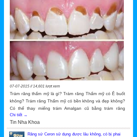
07-07-2015 // 14,601 lượt xem
Trám răng thẩm mỹ là gì? Trám răng Thẩm mỹ có Ê buốt
không? Trám răng Thẩm mỹ có bền không và đẹp không?
Có thể thay miếng trám Amalgan cũ bằng trám răng
Chi tiết →
composite không? Trám răng thẩm mỹ giá bao nhiêu tiền
Tin Nha Khoa
và trám răng thẩm mỹ ở đâu rẻ nhất TPHCM. Tất cả sẽ
được trá lời cụ thể cho quý khách trong phần tin tức này.
Răng sứ Ceron sử dụng được lâu không, có bị phai