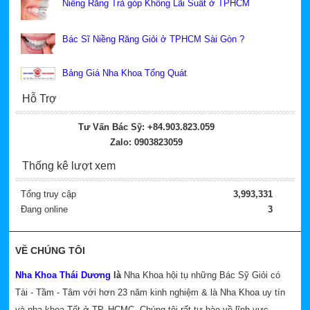
Niềng Răng Trả góp Không Lãi Suất ở TPHCM
Bác Sĩ Niềng Răng Giỏi ở TPHCM Sài Gòn ?
Bảng Giá Nha Khoa Tổng Quát
Hỗ Trợ
Tư Vấn Bác Sỹ: +84.903.823.059
Zalo: 0903823059
Thống kê lượt xem
Tổng truy cập
3,993,331
Đang online
3
VỀ CHÚNG TÔI
Nha Khoa Thái Dương
là
Nha Khoa hội tụ những Bác Sỹ Giỏi có
Tài - Tầm - Tâm với hơn 23 năm kinh nghiệm & là Nha Khoa uy tín
và nha khoa Tốt ở TP. HCMC. Chúng tôi rất tự hào về lĩnh vực