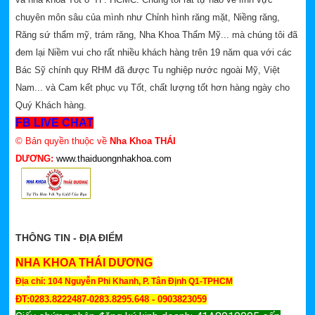
chuyên môn sâu của mình như Chỉnh hình răng mặt, Niềng răng,
Răng sứ thẩm mỹ, trám răng, Nha Khoa Thẩm Mỹ... mà chúng tôi đã
đem lại Niềm vui cho rất nhiều khách hàng trên 19 năm qua với các
Bác Sỹ chính quy RHM đã được Tu nghiệp nước ngoài Mỹ, Việt
Nam... và Cam kết phục vụ Tốt, chất lượng tốt hơn hàng ngày cho
Quý Khách hàng.
FB LIVE CHAT
© Bản quyền thuộc về
Nha Khoa THÁI
DƯƠNG:
www.thaiduongnhakhoa.com
THÔNG TIN - ĐỊA ĐIỂM
NHA KHOA THÁI DƯƠNG
Địa chỉ: 104 Nguyễn Phi Khanh, P. Tân Định Q1-TPHCM
ĐT:0283.8222487-0283.8295.648 - 0903823059