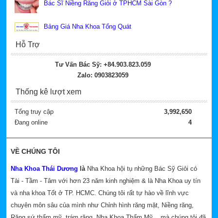
Bác Sĩ Niềng Răng Giỏi ở TPHCM Sài Gòn ?
Bảng Giá Nha Khoa Tổng Quát
Hỗ Trợ
Tư Vấn Bác Sỹ: +84.903.823.059
Zalo: 0903823059
Thống kê lượt xem
Tổng truy cập
3,992,650
Đang online
4
VỀ CHÚNG TÔI
Nha Khoa Thái Dương
là
Nha Khoa hội tụ những Bác Sỹ Giỏi có
Tài - Tầm - Tâm với hơn 23 năm kinh nghiệm & là Nha Khoa uy tín
và nha khoa Tốt ở TP. HCMC. Chúng tôi rất tự hào về lĩnh vực
chuyên môn sâu của mình như Chỉnh hình răng mặt, Niềng răng,
Răng sứ thẩm mỹ, trám răng, Nha Khoa Thẩm Mỹ... mà chúng tôi đã