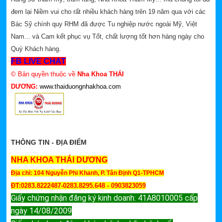
đem lại Niềm vui cho rất nhiều khách hàng trên 19 năm qua với các
Bác Sỹ chính quy RHM đã được Tu nghiệp nước ngoài Mỹ, Việt
Nam... và Cam kết phục vụ Tốt, chất lượng tốt hơn hàng ngày cho
Quý Khách hàng.
FB LIVE CHAT
© Bản quyền thuộc về
Nha Khoa THÁI
DƯƠNG:
www.thaiduongnhakhoa.com
THÔNG TIN - ĐỊA ĐIỂM
NHA KHOA THÁI DƯƠNG
Địa chỉ: 104 Nguyễn Phi Khanh, P. Tân Định Q1-TPHCM
ĐT:0283.8222487-0283.8295.648 - 0903823059
Giấy chứng nhận đăng ký kinh doanh: 41A8010005 cấp
ngày 14/08/2009