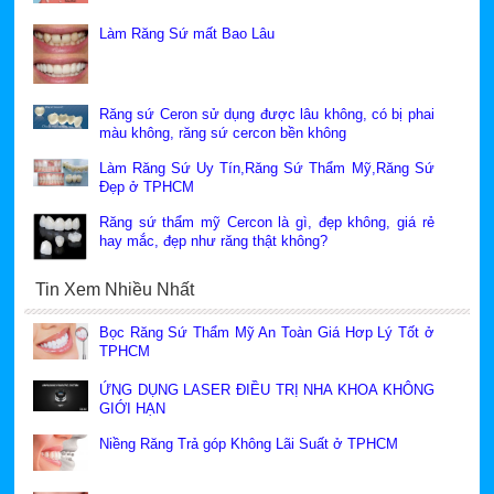
Làm Răng Sứ mất Bao Lâu
Răng sứ Ceron sử dụng được lâu không, có bị phai
màu không, răng sứ cercon bền không
Làm Răng Sứ Uy Tín,Răng Sứ Thẩm Mỹ,Răng Sứ
Đẹp ở TPHCM
Răng sứ thẩm mỹ Cercon là gì, đẹp không, giá rẻ
hay mắc, đẹp như răng thật không?
Tin Xem Nhiều Nhất
Bọc Răng Sứ Thẩm Mỹ An Toàn Giá Hơp Lý Tốt ở
TPHCM
ỨNG DỤNG LASER ĐIỀU TRỊ NHA KHOA KHÔNG
GIỚI HẠN
Niềng Răng Trả góp Không Lãi Suất ở TPHCM