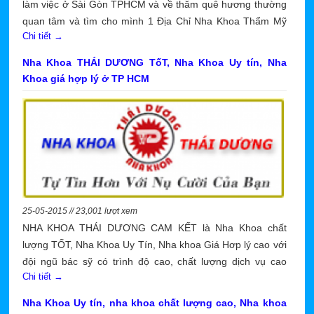
làm việc ở Sài Gòn TPHCM và về thăm quê hương thường
quan tâm và tìm cho mình 1 Địa Chỉ Nha Khoa Thẩm Mỹ
Chi tiết →
Tốt Uy Tín Cho Việt Kiều ở Sài Gòn để gửi gắm lòng tin
cho việc làm răng thẩm mỹ, bọc răng sứ thẩm mỹ, Cấy
Nha Khoa THÁI DƯƠNG TốT, Nha Khoa Uy tín, Nha
Ghép và làm hàm răng giả, Tẩy trắng răng thẩm mỹ, Niềng
Khoa giá hợp lý ở TP HCM
răng chỉnh nha với dịch vụ cao cấp nhưng giá cả Hợp lý
cao ở Sài Gòn TP.HCM hiện nay. Và Nha Khoa nào ở Sài
Gòn là đáng tin cậy cho bà con Việt Kiều
25-05-2015 // 23,001 lượt xem
NHA KHOA THÁI DƯƠNG CAM KẾT là Nha Khoa chất
lượng TỐT, Nha Khoa Uy Tín, Nha khoa Giá Hơp lý cao với
đội ngũ bác sỹ có trình độ cao, chất lượng dịch vụ cao
Chi tiết →
nhưng giá cả phù hợp tất cả mọi khách hàng tại TP HCM
hiện nay.
Nha Khoa Uy tín, nha khoa chất lượng cao, Nha khoa