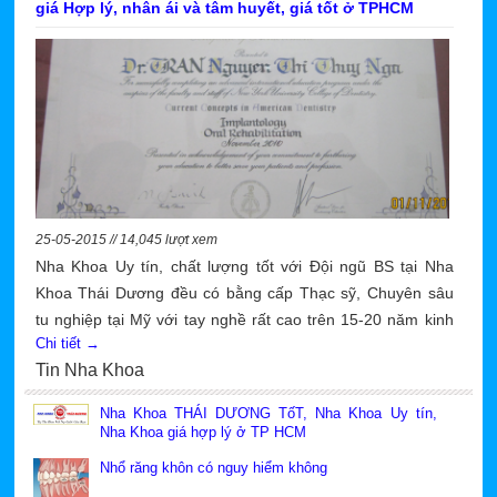
giá Hợp lý, nhân ái và tâm huyết, giá tốt ở TPHCM
25-05-2015 // 14,045 lượt xem
Nha Khoa Uy tín, chất lượng tốt với Đội ngũ BS tại Nha
Khoa Thái Dương đều có bằng cấp Thạc sỹ, Chuyên sâu
tu nghiệp tại Mỹ với tay nghề rất cao trên 15-20 năm kinh
Chi tiết →
nghiệm về phục hình răng giả, hàm giả tháo lắp, Phục hình
Tin Nha Khoa
răng sứ thẩm mỹ, chữa tủy răng, Niềng răng hô, niềng
răng móm, niềng răng mọc lệch, nhổ răng ít đau rất uy tín,
Nha Khoa THÁI DƯƠNG TốT, Nha Khoa Uy tín,
chất lượng tốt, cao và rất nhân ái, tâm đức và coi bệnh
Nha Khoa giá hợp lý ở TP HCM
nhân như người nhà của mình để phục vụ với tinh thần
Nhổ răng khôn có nguy hiểm không
trách nhiệm cao nhất cho Quý khách.