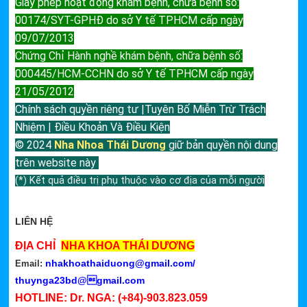
Giấy phép hoạt động khám bệnh, chữa bệnh số:
00174/SYT-GPHĐ do sở Y tế TPHCM cấp ngày
09/07/2013
Chứng Chỉ Hành nghề khám bệnh, chữa bệnh số:
000445/HCM-CCHN do sở Y tế TPHCM cấp ngày
21/05/2012
Chính sách quyền riêng tư |Tuyên Bố Miễn Trừ Trách
Nhiệm | Điều Khoản Và Điều Kiện
© 2024
Nha Nhoa Thái Dương
giữ bản quyền nội dung
trên website này
(*) Kết quả điều trị phụ thuộc vào cơ địa của mỗi người
LIÊN HỆ
ĐỊA CHỈ
NHA KHOA THÁI DƯƠNG
nhakhoathaiduong@gmail.com
/
Email:
thuynga23bd@gmail.com
HOTLINE: Dr. NGA:
(+84)-903.823.059