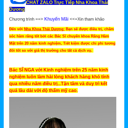
CHAT ZALO Trực Tiếp Nha Khoa Thái
Dương
Chương trình ==>
Khuyến Mãi
<<=Xin tham khảo
Đến với
Nha Khoa Thái Dương:
Bạn sẽ được điều trị, chăm
sóc hàm răng tốt bởi các Bác Sĩ chuyên khoa Răng Hàm
Mặt trên 20 năm kinh nghiệm, Tiết kiệm được chi phi tương
đối tốt so với giá thị trường cho tất cả dịch vụ.
Bác SĨ NGA với Kinh nghiệm trên 25 năm kinh
nghiệm luôn làm hài lòng khách hàng khó tính
qua nhiều năm điều trị...Tận tâm và duy trì kết
quả lâu dài với độ thẩm mỹ cao.