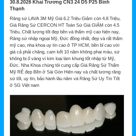
30.8.2026 Khai Trương CN3 24 D5 P25 Bình
Thạnh
Răng sứ LAVA 3M Mỹ Giá 6.2 Triệu Giảm còn 4.8 Triệu,
Giá Răng Sứ CERCON HT Toàn Sứ Giá GIẢM còn 4.5
Triệu, Chất lượng tốt đẹp bền và thẩm mỹ cao hiện nay,
Răng sứ nhập ngoại Mỹ, Đức đồng nhất, đẹp và rất thẩm
mỹ cao, nha khoa uy tín cao ở TP HCM, bền bỉ cao với
giá cả phải chăng, cam kết 10 năm không phai màu, sứ
không bị ố vàng vì kim loại làm khung tốt nhập từ Mỹ,
Đức. Nha Khoa chúng tôi cung cấp Giá Răng Sứ Thẩm
Mỹ RẺ đẹp Bền ở Sài Gòn Hiện nay và chất lượng răng
sứ tốt, uy tín, bảo hành lâu năm và Răng Sứ Uy Tín Tốt
ở SG Việt nam