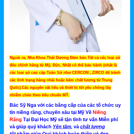
Ngoài ra, Nha Khoa Thái Dương Đảm bảo Tất cả các loại sứ
đều chính hãng từ Mỹ, Đức, Nhật có thể bảo hành (nhất là
các loai sứ cao cấp Toàn Sứ như CERCON , ZIRCO để tránh
các tình trạng hàng nhái hoặc kém chất lượng từ Trung
Quốc).Các nguyên vật liêu và thiết bị tốt yêu chống lây
nhiễm chéo theo tiêu chuẩn MỸ.
Bác Sỹ Nga với các bằng cấp của các tổ chức uy
tín niềng răng, chuyên sâu tại Mỹ Về
Niềng
Răng
Tại Đại Học Mỹ sẽ tận tình tư vấn Miễn phí
và giúp quý khách
Yên tâm
,
và
chất lượng
tốt
nhằm giúp Quý khách hoàn thiện vẻ đẹp