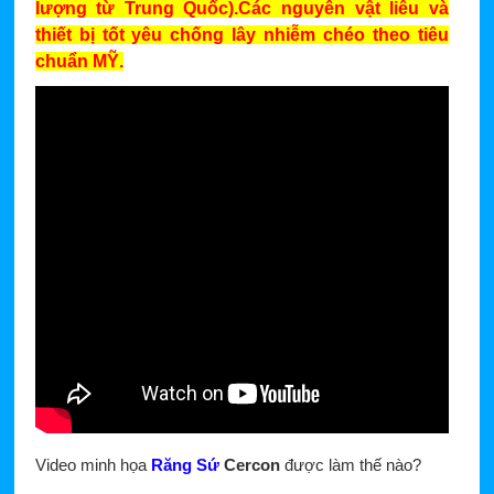
lượng từ Trung Quốc).Các nguyên vật liêu và
thiết bị tốt yêu chống lây nhiễm chéo theo tiêu
chuẩn MỸ.
Video minh họa
Răng Sứ
Cercon
được làm thế nào?