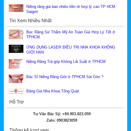
Niềng răng giá bao nhiêu tiền rẻ hơp lý cao TP HCM
Saigon
Tin Xem Nhiều Nhất
Bọc Răng Sứ Thẩm Mỹ An Toàn Giá Hơp Lý Tốt ở
TPHCM
ỨNG DỤNG LASER ĐIỀU TRỊ NHA KHOA KHÔNG
GIỚI HẠN
Niềng Răng Trả góp Không Lãi Suất ở TPHCM
Bác Sĩ Niềng Răng Giỏi ở TPHCM Sài Gòn ?
Bảng Giá Nha Khoa Tổng Quát
Hỗ Trợ
Tư Vấn Bác Sỹ: +84.903.823.059
Zalo: 0903823059
Thống kê lượt xem