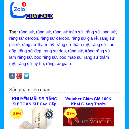
CHAT ZALO
Tag:
răng sứ
,
răng sứ
,
răng sứ toàn sứ
,
răng sứ toàn sứ
,
răng sứ cercon
,
răng sứ cercon
,
răng sứ giá rẻ
,
răng sứ
giá rẻ
,
răng sứ thẩm mỹ
,
răng sứ thẩm mỹ
,
răng sứ cao
cấp
,
răng sứ đẹp
,
rang su dep
,
răng sứ
,
trồng răng sứ
,
làm răng sứ
,
bọc răng sứ
,
boc mao su
,
răng sứ thẩm
mỹ
,
răng sứ uy tín
,
răng sứ giá rẻ
Sản phẩm liên quan
KHUYẾN MÃI ĐB RĂNG
Voucher Giảm Giá 100K
SỨ TOÀN SỨ Cao Cấp
Khai Giảng Trước
LAVA 3M MỸ HÈ Trước
30.08.2026 Tại 2 CN ở
-29%
-99%
30.08.2026
TPHCM