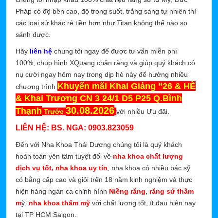
Pháp có độ bền cao, độ trong suốt, trắng sáng tự nhiên thì
các loại sứ khác rẻ tiền hơn như Titan không thể nào so
sánh được.
Hãy
liên hệ
chúng tôi ngay để được tư vấn miễn phí
100%, chụp hình XQuang chân răng và giúp quý khách có
nụ cười ngay hôm nay trong dịp hè này để hưởng nhiều
Khuyến mãi Khai Giảng ”26 & HÈ
chương trình
& Khai Trương CN 3 24/1 D5 P25 Q.Bình
30.08.2026
Thạnh
Trước
với nhiều Ưu đãi.
LIÊN HỆ: BS. NGA: 0903.823059
Đến với Nha Khoa Thái Dương chúng tôi là quý khách
hoàn toàn yên tâm tuyệt đối về
nha khoa chất lượng
dịch vụ tốt, nha khoa uy tín
, nha khoa có nhiều bác sỹ
có bằng cấp cao và giỏi trên 18 năm kinh nghiệm và thực
hiện hàng ngàn ca chỉnh hình
Niềng răng
,
răng sứ thâm
m
ỹ,
nha khoa thẩm mỹ
với chất lượng tốt, ít đau hiện nay
tại TP HCM Saigon.