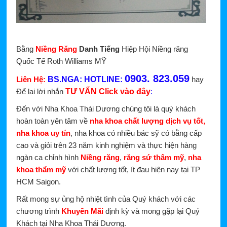
Bằng
Niềng Răng
Danh Tiếng
Hiệp Hội Niềng răng
Quốc Tế Roth Williams MỸ
0903. 823.059
Liên Hệ:
BS.NGA:
HOTLINE:
hay
Để lại lời nhắn
TƯ VẤN Click vào đây
:
Đến với Nha Khoa Thái Dương chúng tôi là quý khách
hoàn toàn yên tâm về
nha khoa chất lượng dịch vụ tốt,
nha khoa uy tín
, nha khoa có nhiều bác sỹ có bằng cấp
cao và giỏi trên 23 năm kinh nghiệm và thực hiện hàng
ngàn ca chỉnh hình
Niềng răng
,
răng sứ thâm mỹ
,
nha
khoa thẩm mỹ
với chất lượng tốt, ít đau hiện nay tại TP
HCM Saigon.
Rất mong sự ủng hộ nhiệt tình của Quý khách với các
chương trình
Khuyến Mãi
định kỳ và mong gặp lại Quý
Khách tại Nha Khoa Thái Dương.