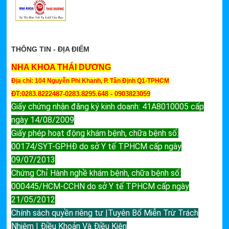
THÔNG TIN - ĐỊA ĐIỂM
NHA KHOA THÁI DƯƠNG
Địa chỉ: 104 Nguyễn Phi Khanh, P. Tân Định Q1-TPHCM
ĐT:0283.8222487-0283.8295.648 - 0903823059
Giấy chứng nhận đăng ký kinh doanh: 41A8010005 cấp
ngày 14/08/2009
Giấy phép hoạt động khám bệnh, chữa bệnh số:
00174/SYT-GPHĐ do sở Y tế TPHCM cấp ngày
09/07/2013
Chứng Chỉ Hành nghề khám bệnh, chữa bệnh số:
000445/HCM-CCHN do sở Y tế TPHCM cấp ngày
21/05/2012
Chính sách quyền riêng tư |Tuyên Bố Miễn Trừ Trách
Nhiệm | Điều Khoản Và Điều Kiện