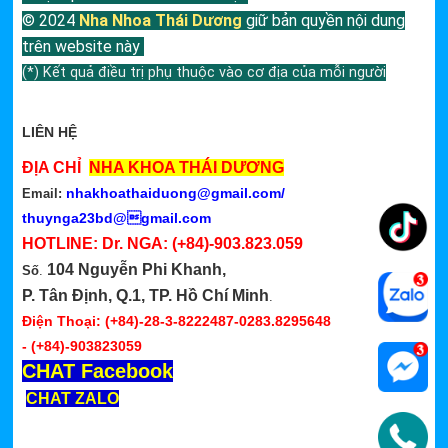
© 2024
Nha Nhoa Thái Dương
giữ bản quyền nội dung
trên website này
(*) Kết quả điều trị phụ thuộc vào cơ địa của mỗi người
LIÊN HỆ
ĐỊA CHỈ
NHA KHOA THÁI DƯƠNG
nhakhoathaiduong@gmail.com
/
Email:
thuynga23bd@gmail.com
HOTLINE: Dr. NGA:
(+84)-903.823.059
104 Nguyễn Phi Khanh,
Số
.
P. Tân Định, Q.1, TP. Hồ Chí Minh
.
Điện Thoại: (+84)-28-3-8222487-0283.8295648
-
(+84)-903823059
CHAT Facebook
CHAT ZALO