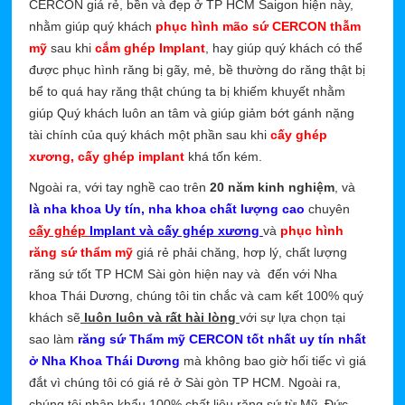
CERCON giá rẻ, bền và đẹp ở TP HCM Saigon hiện này,
nhằm giúp quý khách
phục hình mão sứ CERCON thẫm
mỹ
sau khi
cắm ghép Implant
, hay giúp quý khách có thể
được phục hình răng bị gãy, mẻ, bề thường do răng thật bị
bể to quá hay răng thật chúng ta bị khiếm khuyết nhằm
giúp Quý khách luôn an tâm và giúp giảm bớt gánh nặng
tài chính của quý khách một phần sau khi
cấy ghép
xương, cấy ghép implant
khá tốn kém.
Ngoài ra, với tay nghề cao trên
20 năm kinh nghiệm
, và
là nha khoa Uy tín, nha khoa chất lượng cao
chuyên
cấy ghép
Implant và cấy ghép xương
và
phục hình
răng sứ thẩm mỹ
giá rẻ phải chăng, hơp lý, chất lượng
răng sứ tốt TP HCM Sài gòn hiện nay và đến với Nha
khoa Thái Dương, chúng tôi tin chắc và cam kết 100% quý
khách sẽ
luôn luôn và rất hài lòng
với sự lựa chọn tại
sao làm
răng sứ Thẩm mỹ CERCON
tốt nhất uy tín nhất
ở Nha Khoa Thái Dương
mà không bao giờ hối tiếc vì giá
đắt vì chúng tôi có giá rẻ ở Sài gòn TP HCM. Ngoài ra,
chúng tôi nhập khẩu 100% chất liệu răng sứ từ Mỹ, Đức