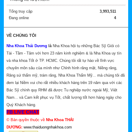
Tổng truy cập
3,993,511
Đang online
4
VỀ CHÚNG TÔI
Nha Khoa Thái Dương
là
Nha Khoa hội tụ những Bác Sỹ Giỏi có
Tài - Tầm - Tâm với hơn 23 năm kinh nghiệm & là Nha Khoa uy tín
và nha khoa Tốt ở TP. HCMC. Chúng tôi rất tự hào về lĩnh vực
chuyên môn sâu của mình như Chỉnh hình răng mặt, Niềng răng,
Răng sứ thẩm mỹ, trám răng, Nha Khoa Thẩm Mỹ... mà chúng tôi đã
đem lại Niềm vui cho rất nhiều khách hàng trên 19 năm qua với các
Bác Sỹ chính quy RHM đã được Tu nghiệp nước ngoài Mỹ, Việt
Nam... và Cam kết phục vụ Tốt, chất lượng tốt hơn hàng ngày cho
Quý Khách hàng.
FB LIVE CHAT
© Bản quyền thuộc về
Nha Khoa THÁI
DƯƠNG:
www.thaiduongnhakhoa.com