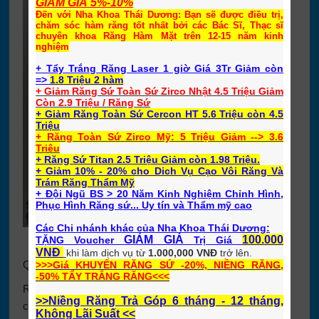
GIẢM GIÁ 5%-10%
Đến với Nha Khoa Thái Dương: Bạn sẽ được điều trị,
chăm sóc hàm răng tốt nhất bởi các Bác Sĩ, Thạc sĩ
chuyên khoa Răng Hàm Mặt trên 12-15 năm kinh
nghiệm
+ Tẩy Trắng Răng Laser 1 giờ Giá 3Tr Giảm còn
=>
1.8 Triệu 2 hàm
+ Giảm Răng Sứ Toàn Sứ Zirco Nhật 4.5 Triệu Giảm
Còn 2.9 Triệu / Răng Sứ
+ Giảm Răng Toàn Sứ Cercon HT 5.6 Triệu còn 4.5
Triệu
+ Răng Toàn Sứ Zirco Mỹ: 5 Triệu Giảm --> 3.6
Triêu
+ Răng Sứ Titan 2.5 Triệu Giảm còn 1.98 Triệu.
+ Giảm 10% - 20% cho Dich Vụ Cạo Vôi Răng Và
Trám Răng Thẩm Mỹ
+ Đội Ngũ BS > 20 Năm Kinh Nghiệm Chỉnh Hình,
Phục Hình Răng sứ... Uy tín và Thẩm mỹ cao
Các Chi nhánh khác của Nha Khoa Thái Dương:
GIẢM GIÁ
100.000
TẶNG Voucher
Trị Giá
Bằng
Niềng Răng
Danh Tiếng
Hiệp Hội Niềng răng
VNĐ
khi
làm dịch vụ từ
1.000,000 VNĐ
trở lên.
Quốc Tế Roth Williams MỸ
>>>Giá KHUYẾN RĂNG SỨ -20%, NIỀNG RĂNG,
-50% TẨY TRẮNG RĂNG
<<<
Rất mong sự ủng hộ nhiệt tình của Quý khách với các
>>Niềng Răng Trả Góp 6 tháng - 12 tháng,
chương trình
Khuyến Mãi
định kỳ và mong gặp lại Quý
Không Lãi Suất <<