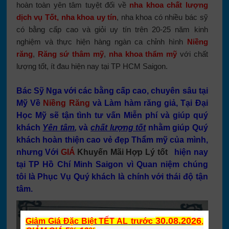
hoàn toàn yên tâm tuyệt đối về
nha khoa chất lượng
dịch vụ Tốt, nha khoa uy tín
, nha khoa có nhiều bác sỹ
có bằng cấp cao và giỏi uy tín trên 20-25 năm kinh
nghiệm và thực hiện hàng ngàn ca chỉnh hình
Niềng
răng
,
Răng sứ thâm mỹ
,
nha khoa thẩm mỹ
với chất
lượng tốt, ít đau hiện nay tại TP HCM Saigon.
Bác Sỹ Nga với các bằng cấp cao, chuyên sâu tại
Mỹ Về
Niềng Răng
và Làm hàm răng giả,
Tại Đại
Học Mỹ sẽ tận tình tư vấn Miễn phí và giúp quý
khách
Yên tâm
,
và
chất lượng tốt
nhằm giúp Quý
khách hoàn thiện cao vẻ đẹp Thẩm mỹ của mình,
nhưng Với
GIÁ
Khuyến Mãi Hợp Lý tốt
hiện nay
tại TP Hồ Chí Minh Saigon vì Quan niệm chúng
tôi là Phục Vụ Quý khách là chính với thái độ tận
tâm.
30.08.20
26
Giảm Giá Đặc Biệt TẾT AL
trước
,