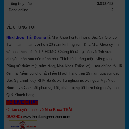
Tổng truy cập
3,992,482
Đang online
2
VỀ CHÚNG TÔI
Nha Khoa Thái Dương
là
Nha Khoa hội tụ những Bác Sỹ Giỏi có
Tài - Tầm - Tâm với hơn 23 năm kinh nghiệm & là Nha Khoa uy tín
và nha khoa Tốt ở TP. HCMC. Chúng tôi rất tự hào về lĩnh vực
chuyên môn sâu của mình như Chỉnh hình răng mặt, Niềng răng,
Răng sứ thẩm mỹ, trám răng, Nha Khoa Thẩm Mỹ... mà chúng tôi đã
đem lại Niềm vui cho rất nhiều khách hàng trên 19 năm qua với các
Bác Sỹ chính quy RHM đã được Tu nghiệp nước ngoài Mỹ, Việt
Nam... và Cam kết phục vụ Tốt, chất lượng tốt hơn hàng ngày cho
Quý Khách hàng.
FB LIVE CHAT
© Bản quyền thuộc về
Nha Khoa THÁI
DƯƠNG:
www.thaiduongnhakhoa.com