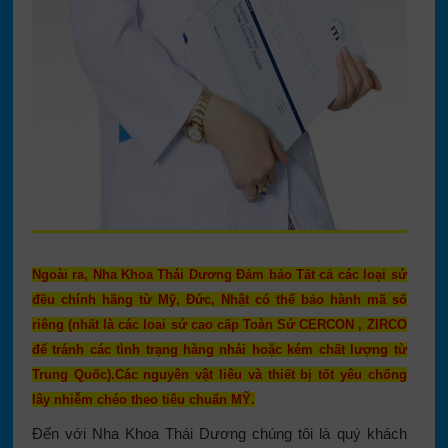
Ngoài ra, Nha Khoa Thái Dương Đảm bảo Tất cả các loại sứ
đều chính hãng từ Mỹ, Đức, Nhật có thể bảo hành mã số
riêng (nhất là các loai sứ cao cấp Toàn Sứ CERCON , ZIRCO
để tránh các tình trạng hàng nhái hoặc kém chất lượng từ
Trung Quốc).Các nguyên vật liêu và thiết bị tốt yêu chống
lây nhiễm chéo theo tiêu chuẩn MỸ.
Đến với Nha Khoa Thái Dương chúng tôi là quý khách