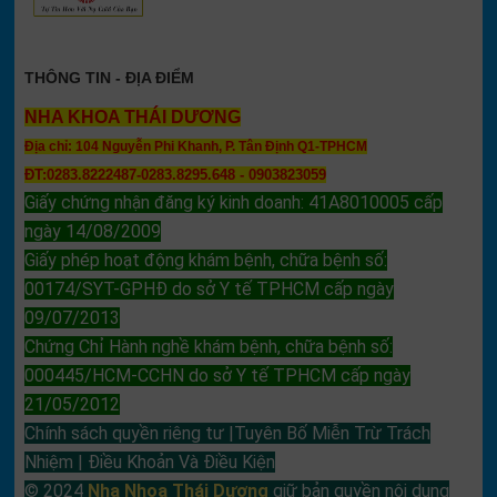
THÔNG TIN - ĐỊA ĐIỂM
NHA KHOA THÁI DƯƠNG
Địa chỉ: 104 Nguyễn Phi Khanh, P. Tân Định Q1-TPHCM
ĐT:0283.8222487-0283.8295.648 - 0903823059
Giấy chứng nhận đăng ký kinh doanh: 41A8010005 cấp
ngày 14/08/2009
Giấy phép hoạt động khám bệnh, chữa bệnh số:
00174/SYT-GPHĐ do sở Y tế TPHCM cấp ngày
09/07/2013
Chứng Chỉ Hành nghề khám bệnh, chữa bệnh số:
000445/HCM-CCHN do sở Y tế TPHCM cấp ngày
21/05/2012
Chính sách quyền riêng tư |Tuyên Bố Miễn Trừ Trách
Nhiệm | Điều Khoản Và Điều Kiện
© 2024
Nha Nhoa Thái Dương
giữ bản quyền nội dung