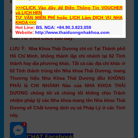
Khách tại Nha Khoa Thái Dương.
>>>CLICK Vào đây để Điền Thông Tin VOUCHER
Xin vui lòng đặt lịch hẹn và
tại 3 chi nhánh của
Liên hệ
và LỊCH HẸN
TƯ VẤN MIỄN PHÍ
hoặc LỊCH Làm DỊCH VỤ NHA
chúng tôi.
KHOA <<<
Hot Line:
BS. NGA: +84.90.3.823.059
090.3
823.059
Liên Hệ:
BS.NGA:
hay Để lại lời
Website:
http://www.thaiduongnhakhoa.com
nhắn
TƯ VẤN Click vào đây
:
LƯU Ý: Nha Khoa Thái Dương chỉ có Tại Thành phố
Hồ Chí Minh, không thành lập chi nhánh tại 62 Tỉnh
thành hay địa phương khác. Tất cả các địa chỉ khác ở
62 Tỉnh thành trùng tên Nha khoa Thái Dương, mang
Thương hiệu Nha Khoa Thái Dương đều KHÔNG
PHẢI là CHI NHÁNH Nào của NHA KHOA THÁI
DƯƠNG chúng tôi và chúng tôi không chịu Trách
nhiệm pháp lý các Nha khoa mang tên Nha khoa Thái
Dương về Chất lượng dịch vụ và Pháp Lý ở các Tỉnh
này.
CHAT Facebook