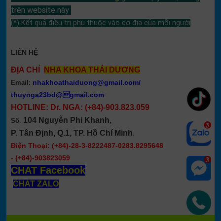
trên website này
(*) Kết quả điều trị phụ thuộc vào cơ địa của mỗi người
LIÊN HỆ
ĐỊA CHỈ
NHA KHOA THÁI DƯƠNG
nhakhoathaiduong@gmail.com
/
Email:
thuynga23bd@gmail.com
HOTLINE: Dr. NGA:
(+84)-903.823.059
104 Nguyễn Phi Khanh,
Số
.
P. Tân Định, Q.1, TP. Hồ Chí Minh
.
Điện Thoại: (+84)-28-3-8222487-0283.8295648
-
(+84)-903823059
CHAT Facebook
CHAT ZALO