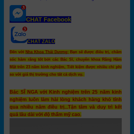
CHAT Facebook
CHAT ZALO
Đến với
Nha Khoa Thái Dương:
Bạn sẽ được điều trị, chăm
sóc hàm răng tốt bởi các Bác Sĩ, chuyên khoa Răng Hàm
Mặt trên 23 năm kinh nghiệm, Tiết kiệm được nhiều chi phi
so với giá thị trường cho tất cả dịch vụ.
Bác SĨ NGA với Kinh nghiệm trên 25 năm kinh
nghiệm luôn làm hài lòng khách hàng khó tính
qua nhiều năm điều trị...Tận tâm và duy trì kết
quả lâu dài với độ thẩm mỹ cao.