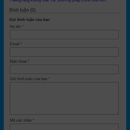
› Niềng răng không mắc cài, phương pháp chỉnh nha mới.
Bình luận (0)
Gửi bình luận của bạn
Họ tên
*
Email
*
Điện thoại
*
Gửi bình luận của bạn
*
Mã xác nhận
*