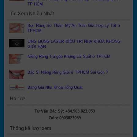
TP HCM
Tin Xem Nhiều Nhất
Bọc Răng Sứ Thẩm Mỹ An Toàn Giá Hơp Lý Tốt ở
TPHCM
ỨNG DỤNG LASER ĐIỀU TRỊ NHA KHOA KHÔNG
GIỚI HẠN
Niềng Răng Trả góp Không Lãi Suất ở TPHCM
Bác Sĩ Niềng Răng Giỏi ở TPHCM Sài Gòn ?
Bảng Giá Nha Khoa Tổng Quát
Hỗ Trợ
Tư Vấn Bác Sỹ: +84.903.823.059
Zalo: 0903823059
Thống kê lượt xem