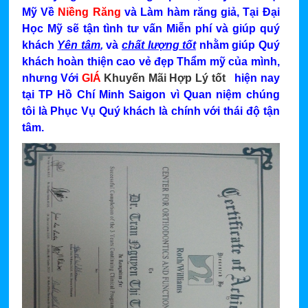
Mỹ Về
Niềng Răng
và Làm hàm răng giả,
Tại Đại
Học Mỹ sẽ tận tình tư vấn Miễn phí và giúp quý
khách
Yên tâm
,
và
chất lượng tốt
nhằm giúp Quý
khách hoàn thiện cao vẻ đẹp Thẩm mỹ của mình,
nhưng Với
GIÁ
Khuyến Mãi Hợp Lý tốt
hiện nay
tại TP Hồ Chí Minh Saigon vì Quan niệm chúng
tôi là Phục Vụ Quý khách là chính với thái độ tận
tâm.