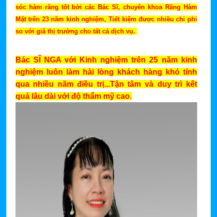
sóc hàm răng tốt bởi các Bác Sĩ, chuyên khoa Răng Hàm
Mặt trên 23 năm kinh nghiệm, Tiết kiệm được nhiều chi phi
so với giá thị trường cho tất cả dịch vụ.
Bác SĨ NGA với Kinh nghiệm trên 25 năm kinh
nghiệm luôn làm hài lòng khách hàng khó tính
qua nhiều năm điều trị...Tận tâm và duy trì kết
quả lâu dài với độ thẩm mỹ cao.