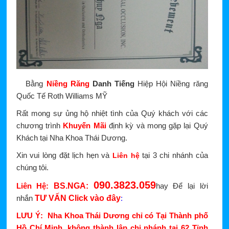
Bằng
Niềng Răng
Danh Tiếng
Hiệp Hội Niềng răng
Quốc Tế Roth Williams MỸ
Rất mong sự ủng hộ nhiệt tình của Quý khách với các
chương trình
Khuyến Mãi
định kỳ và mong gặp lại Quý
Khách tại Nha Khoa Thái Dương.
Xin vui lòng đặt lịch hẹn và
tại 3 chi nhánh của
Liên hệ
chúng tôi.
090.3
823.059
Liên Hệ:
BS.NGA:
hay Để lại lời
nhắn
TƯ VẤN Click vào đây
:
LƯU Ý: Nha Khoa Thái Dương chỉ có Tại Thành phố
Hồ Chí Minh, không thành lập chi nhánh tại 62 Tỉnh