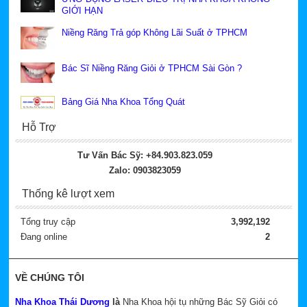
GIỚI HẠN
Niềng Răng Trả góp Không Lãi Suất ở TPHCM
Bác Sĩ Niềng Răng Giỏi ở TPHCM Sài Gòn ?
Bảng Giá Nha Khoa Tổng Quát
Hỗ Trợ
Tư Vấn Bác Sỹ: +84.903.823.059
Zalo: 0903823059
Thống kê lượt xem
Tổng truy cập
3,992,192
Đang online
2
VỀ CHÚNG TÔI
Nha Khoa Thái Dương
là
Nha Khoa hội tụ những Bác Sỹ Giỏi có