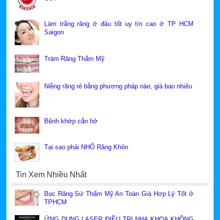
Làm trắng răng ở đâu tốt uy tín cao ở TP HCM
Saigon
Trám Răng Thẩm Mỹ
Niềng răng rẻ bằng phương pháp nào, giá bao nhiêu
Bệnh khớp cắn hở
Tại sao phải NHỔ Răng Khôn
Tin Xem Nhiều Nhất
Bọc Răng Sứ Thẩm Mỹ An Toàn Giá Hơp Lý Tốt ở
TPHCM
ỨNG DỤNG LASER ĐIỀU TRỊ NHA KHOA KHÔNG