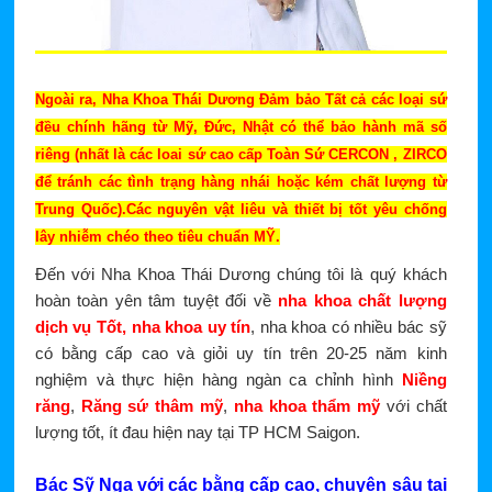
Ngoài ra, Nha Khoa Thái Dương Đảm bảo Tất cả các loại sứ
đều chính hãng từ Mỹ, Đức, Nhật có thể bảo hành mã số
riêng (nhất là các loai sứ cao cấp Toàn Sứ CERCON , ZIRCO
để tránh các tình trạng hàng nhái hoặc kém chất lượng từ
Trung Quốc).Các nguyên vật liêu và thiết bị tốt yêu chống
lây nhiễm chéo theo tiêu chuẩn MỸ.
Đến với Nha Khoa Thái Dương chúng tôi là quý khách
hoàn toàn yên tâm tuyệt đối về
nha khoa chất lượng
dịch vụ Tốt, nha khoa uy tín
, nha khoa có nhiều bác sỹ
có bằng cấp cao và giỏi uy tín trên 20-25 năm kinh
nghiệm và thực hiện hàng ngàn ca chỉnh hình
Niềng
răng
,
Răng sứ thâm mỹ
,
nha khoa thẩm mỹ
với chất
lượng tốt, ít đau hiện nay tại TP HCM Saigon.
Bác Sỹ Nga với các bằng cấp cao, chuyên sâu tại