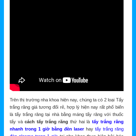
Trên thị trường nha khoa hiện nay, chúng ta có 2 loại Tẩy
trắng răng giá tương đối rẻ, hợp lý hiện nay rất phổ biến
là tẩy trắng răng tại nhà bằng máng tẩy răng với thuốc
tẩy và
cách tẩy trắng răng
thứ hai là
tẩy trắng răng
nhanh trong 1 giờ bằng đèn laser
hay
tẩy trắng răng