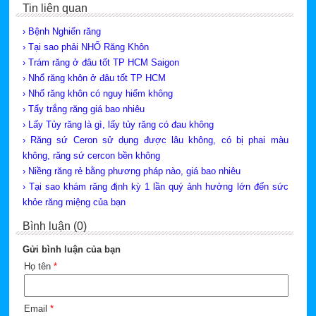
Tin liên quan
› Bệnh Nghiến răng
› Tại sao phải NHỔ Răng Khôn
› Trám răng ở đâu tốt TP HCM Saigon
› Nhổ răng khôn ở đâu tốt TP HCM
› Nhổ răng khôn có nguy hiểm không
› Tẩy trắng răng giá bao nhiêu
› Lấy Tủy răng là gì, lấy tủy răng có đau không
› Răng sứ Ceron sử dụng được lâu không, có bị phai màu
không, răng sứ cercon bền không
› Niềng răng rẻ bằng phương pháp nào, giá bao nhiêu
› Tại sao khám răng định kỳ 1 lần quý ảnh hưởng lớn đến sức
khỏe răng miệng của bạn
Bình luận (0)
Gửi bình luận của bạn
Họ tên
*
Email
*