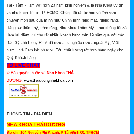
Tài - Tầm - Tâm với hơn 23 năm kinh nghiệm & là Nha Khoa uy tín
và nha khoa Tốt ở TP. HCMC. Chúng tôi rất tự hào về lĩnh vực
chuyên môn sâu của mình như Chỉnh hình răng mặt, Niềng răng,
Răng sứ thẩm mỹ, trám răng, Nha Khoa Thẩm Mỹ... mà chúng tôi đã
đem lại Niềm vui cho rất nhiều khách hàng trên 19 năm qua với các
Bác Sỹ chính quy RHM đã được Tu nghiệp nước ngoài Mỹ, Việt
Nam... và Cam kết phục vụ Tốt, chất lượng tốt hơn hàng ngày cho
Quý Khách hàng.
FB LIVE CHAT
© Bản quyền thuộc về
Nha Khoa THÁI
DƯƠNG:
www.thaiduongnhakhoa.com
THÔNG TIN - ĐỊA ĐIỂM
NHA KHOA THÁI DƯƠNG
Địa chỉ: 104 Nguyễn Phi Khanh, P. Tân Định Q1-TPHCM