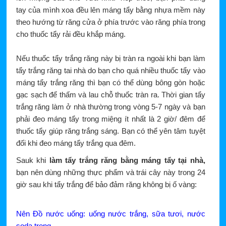
tay của mình xoa đều lên máng tẩy bằng nhựa mềm này
theo hướng từ răng cửa ở phía trước vào răng phía trong
cho thuốc tẩy rải đều khắp máng.
Nếu thuốc tẩy trắng răng này bị tràn ra ngoài khi bạn làm
tẩy trắng răng tai nhà do bạn cho quá nhiều thuốc tẩy vào
máng tẩy trắng răng thì bạn có thể dùng bông gòn hoặc
gạc sạch để thấm và lau chỗ thuốc tràn ra. Thời gian tẩy
trắng răng làm ở nhà thường trong vòng 5-7 ngày và bạn
phải đeo máng tẩy trong miệng ít nhất là 2 giờ/ đêm để
thuốc tẩy giúp răng trắng sáng. Bạn có thể yên tâm tuyệt
đối khi đeo máng tẩy trắng qua đêm.
Sauk khi
làm tẩy trắng răng bằng máng tẩy tại nhà,
bạn nên dùng những thực phẩm và trái cây này trong 24
giờ sau khi tẩy trắng để bảo đảm răng không bị ố vàng:
Nên Đồ nước uống: uống nước trắng, sữa tươi, nước
soda trong.