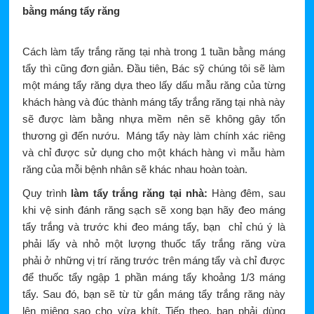
bằng máng tẩy răng
Cách làm tẩy trắng răng tại nhà trong 1 tuần bằng máng
tẩy thì cũng đơn giản. Đầu tiên, Bác sỹ chúng tôi sẽ làm
một máng tẩy răng dựa theo lấy dấu mẫu răng của từng
khách hàng và đúc thành máng tẩy trắng răng tại nhà này
sẽ được làm bằng nhựa mềm nên sẽ không gây tổn
thương gì đến nướu. Máng tẩy này làm chính xác riêng
và chỉ được sử dụng cho một khách hàng vì mẫu hàm
răng của mỗi bệnh nhân sẽ khác nhau hoàn toàn.
Quy trình
làm tẩy trắng răng tại nhà:
Hàng đêm, sau
khi vệ sinh đánh răng sạch sẽ xong bạn hãy đeo máng
tẩy trắng và trước khi đeo máng tẩy, bạn chỉ chú ý là
phải lấy và nhỏ một lượng thuốc tẩy trắng răng vừa
phải ở những vị trí răng trước trên máng tẩy và chỉ được
để thuốc tẩy ngập 1 phần máng tẩy khoảng 1/3 máng
tẩy. Sau đó, bạn sẽ từ từ gắn máng tẩy trắng răng này
lên miệng sao cho vừa khít. Tiếp theo, bạn phải dùng