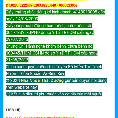
ĐT:0283.8222487-0283.8295.648 - 0903823059
Giấy chứng nhận đăng ký kinh doanh: 41A8010005 cấp
ngày 14/08/2009
Giấy phép hoạt động khám bệnh, chữa bệnh số:
00174/SYT-GPHĐ do sở Y tế TPHCM cấp ngày
09/07/2013
Chứng Chỉ Hành nghề khám bệnh, chữa bệnh số:
000445/HCM-CCHN do sở Y tế TPHCM cấp ngày
21/05/2012
Chính sách quyền riêng tư |Tuyên Bố Miễn Trừ Trách
Nhiệm | Điều Khoản Và Điều Kiện
© 2024
Nha Nhoa Thái Dương
giữ bản quyền nội dung
trên website này
(*) Kết quả điều trị phụ thuộc vào cơ địa của mỗi người
LIÊN HỆ