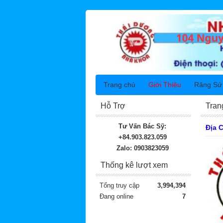
Trang chủ
Giới Thiệu
Răng Sứ
Hỗ Trợ
Tran
Tư Vấn Bác Sỹ:
Địa 
+84.903.823.059
Zalo: 0903823059
Thống kê lượt xem
Tổng truy cập
3,994,394
Đang online
7