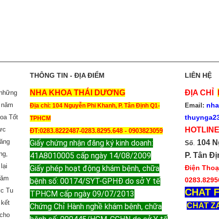
thẩm mỹ, chữa tủy răng, Niềng răng hô, n
răng móm, niềng răng mọc lệch, nhổ răng ít
rất uy tín, chất lượng tốt, cao và rất nhân ái
đức và coi bệnh nhân như người nhà của 
để phục vụ với tinh thần trách nhiệm cao 
cho Quý khách.
THÔNG TIN - ĐỊA ĐIỂM
LIÊN HỆ
NHA KHOA THÁI DƯƠNG
ĐỊA CHỈ
 những
3 năm
nha
Email:
Địa chỉ: 104 Nguyễn Phi Khanh, P. Tân Định Q1-
hoa Tốt
thuynga2
TPHCM
ực
HOTLINE
ĐT:0283.8222487-0283.8295.648 - 0903823059
răng
Giấy chứng nhận đăng ký kinh doanh:
104 N
Số
.
ng,
41A8010005 cấp ngày 14/08/2009
P. Tân Đị
lại
Giấy phép hoạt động khám bệnh, chữa
Điện Thoại
năm
0283.8295
bệnh số: 00174/SYT-GPHĐ do sở Y tế
ợc Tu
CHAT F
TPHCM cấp ngày 09/07/2013
 kết
CHAT Z
Chứng Chỉ Hành nghề khám bệnh, chữa
 cho