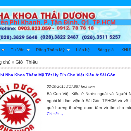
Tư Vấn
Răng Thẩm Mỹ
Liên hệ
Bảng giá
KHU
g chủ
»
Giới Thiệu
Chỉ Nha Khoa Thẩm Mỹ Tốt Uy Tín Cho Việt Kiều ở Sài Gòn
02-10-2015 // 17,087 lượt xem
Bà Con Việt Kiều ở Nước ngoài và Người 
ngoài khi làm việc ở Sài Gòn TPHCM và về 
quê hương thường quan tâm và tìm cho mì
Chi tiết →
Địa Chỉ Nha Khoa Thẩm Mỹ Tốt Uy Tín Cho 
Kiều ở Sài Gòn để gửi gắm lòng tin cho việc
răng thẩm mỹ, bọc răng sứ thẩm mỹ, Cấy 