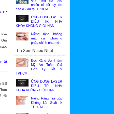
Giá răng sứ bao
 mỹ,
nhiêu rẻ tốt uy tín
cao ở đâu tại TPHCM
hưng
ở TP
nay.
ỨNG DỤNG LASER
ĐIỀU TRỊ NHA
 cho
KHOA KHÔNG GIỚI HẠN
Khoa
Niềng răng không
mắc cài, phương
 Giá
pháp chỉnh nha mới.
cao,
Tin Xem Nhiều Nhất
 tất
Bọc Răng Sứ Thẩm
n ái
Mỹ An Toàn Giá
Hơp Lý Tốt ở
TPHCM
ỨNG DỤNG LASER
ũ BS
ĐIỀU TRỊ NHA
Thạc
KHOA KHÔNG GIỚI HẠN
ề rất
Niềng Răng Trả góp
hình
Không Lãi Suất ở
TPHCM
g sứ