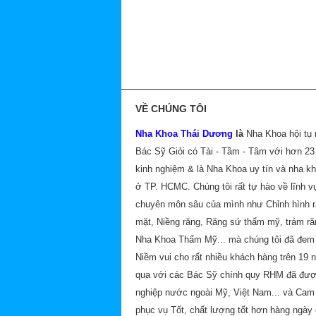
VỀ CHÚNG TÔI
Nha Khoa Thái Dương
là
Nha Khoa hội tụ
Bác Sỹ Giỏi có Tài - Tầm - Tâm với hơn 2
kinh nghiệm & là Nha Khoa uy tín và nha k
ở TP. HCMC. Chúng tôi rất tự hào về lĩnh v
chuyên môn sâu của mình như Chỉnh hình 
mặt, Niềng răng, Răng sứ thẩm mỹ, trám ră
Nha Khoa Thẩm Mỹ... mà chúng tôi đã đem 
Niềm vui cho rất nhiều khách hàng trên 19 
qua với các Bác Sỹ chính quy RHM đã đư
nghiệp nước ngoài Mỹ, Việt Nam... và Cam
phục vụ Tốt, chất lượng tốt hơn hàng ngày