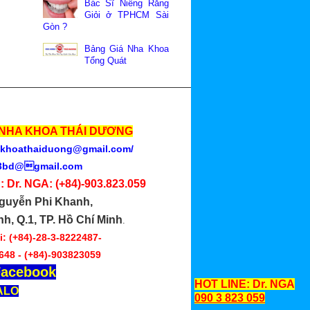
iềng
Bác Sĩ Niềng Răng
Giỏi ở TPHCM Sài
 đau
Gòn ?
, tâm
Bảng Giá Nha Khoa
mình
Tổng Quát
nhất
NHA KHOA THÁI DƯƠNG
khoathaiduong@gmail.com
/
3bd@gmail.com
: Dr. NGA:
(+84)-903.823.059
guyễn Phi Khanh,
nh, Q.1, TP. Hồ Chí Minh
.
: (+84)-28-3-8222487-
648 -
(+84)-903823059
acebook
HOT LINE: Dr. NGA
ALO
090 3 823 059