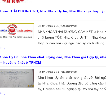
và làm hàm răng giả, Tẩy trắng răng thẩm
Niềng răng chỉnh nha với dịch vụ cao cấp n
Khoa THÁI DƯƠNG TốT, Nha Khoa Uy tín, Nha Khoa giá hợp lý 
giá cả Hợp lý cao ở Sài Gòn TP.HCM hiện 
Và Nha Khoa nào ở Sài Gòn là đáng tin cậy
25-05-2015 // 23,009 lượt xem
bà con Việt Kiều
NHA KHOA THÁI DƯƠNG CAM KẾT là Nha 
chất lượng TỐT, Nha Khoa Uy Tín, Nha khoa
Hơp lý cao với đội ngũ bác sỹ có trình độ 
iết →
chất lượng dịch vụ cao nhưng giá cả phù hợp
cả mọi khách hàng tại TP HCM hiện nay.
Khoa Uy tín, nha khoa chất lượng cao, Nha khoa giá Hợp lý, nhâ
âm huyết, giá tốt ở TPHCM
25-05-2015 // 14,046 lượt xem
Nha Khoa Uy tín, chất lượng tốt với Đội ng
tại Nha Khoa Thái Dương đều có bằng cấp 
sỹ, Chuyên sâu tu nghiệp tại Mỹ với tay ngh
iết →
cao trên 15-20 năm kinh nghiệm về phục 
răng giả, hàm giả tháo lắp, Phục hình răn