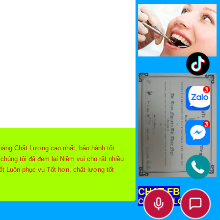
hàng Chất Lượng cao nhất, bảo hành tốt
chúng tôi đã đem lại Niềm vui cho rất nhiều
t Luôn phục vụ Tốt hơn, chất lượng tốt
 Dương" “Nụ cười tươi, đẹp, hạnh phúc tăng
CHAT FB
người. Sức khỏe răng miệng là nền tảng của
CHAT ZALO
ống của chúng ta. - Khi quý khách có nhu
, tin tưởng tuyệt đối khi đến với chúng