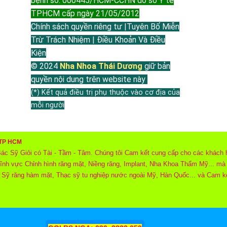
bệnh số: 000445/HCM-CCHN do sở Y tế
TPHCM cấp ngày 21/05/2012
Chính sách quyền riêng tư |Tuyên Bố Miễn
Trừ Trách Nhiệm | Điều Khoản Và Điều
Kiện
© 2024
Nha Nhoa Thái Dương
giữ bản
quyền nội dung trên website này
(*) Kết quả điều trị phụ thuộc vào cơ địa của
mỗi người
ở TP HCM
ác Sỹ Giỏi có Tài - Tầm - Tâm. Chúng tôi Cam kết cung cấp cho các khách 
 lĩnh vực Chỉnh hình răng mặt, Niềng răng, Implant, Nha Khoa Thẩm Mỹ... mà 
 Sỹ răng hàm mặt, Thạc sỹ tu nghiệp nước ngoài Mỹ, Hàn Quốc... và Cam kế
tôi mang lại Niềm vui, nhiều Nụ cười tự tin chỉ duy nhất tại Nha Khoa Thái
ôn ngữ rất đặc biệt nhất không lời mang lại sức hấp dẫn cho cuộc sống mọi 
phần quan trọng tạo nên sự thành công và nâng cao chất lượng trong cuộc s
, hay cần chăm sóc răng miệng, cần nhu cầu làm đẹp răng miệng hãy yên tâm