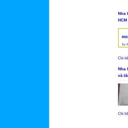
Nha 
HCM
Chi t
Nha 
và t
Chi t