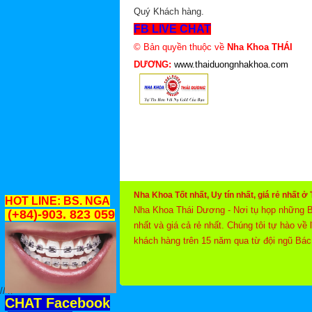
Quý Khách hàng.
FB LIVE CHAT
© Bản quyền thuộc về
Nha Khoa THÁI
DƯƠNG:
www.thaiduongnhakhoa.com
Nha Khoa Tốt nhất, Uy tín nhất, giá rẻ nhất 
HOT LINE: BS. NGA
Nha Khoa Thái Dương - Nơi tụ họp những B
(+84)-903. 823 059
nhất và giá cả rẻ nhất. Chúng tôi tự hào về
khách hàng trên 15 năm qua từ đội ngũ Bác
hơn hàng ngày cho Quý Khách hàng. "Chúng 
thêm chất lượng cuộc sống”, là một thứ ng
nụ cười đẹp & mang lại sự tự tin hơn, góp 
//
//
CHAT Facebook
cầu về Tư vấn Nha Khoa với Chất lượng cao