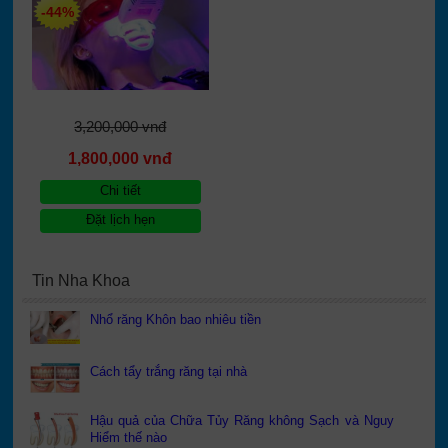
-44%
phút Giá RẺ Khai Giảng &
Hè ”26 Trước 30.08.2026
3,200,000 vnđ
1,800,000 vnđ
Chi tiết
Đặt lịch hẹn
Tin Nha Khoa
Nhổ răng Khôn bao nhiêu tiền
Cách tẩy trắng răng tại nhà
Hậu quả của Chữa Tủy Răng không Sạch và Nguy
Hiểm thế nào