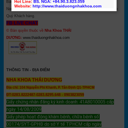
Hot Line:
BS. NGA: +84.90.3.823.059
Bác Sỹ chính quy RHM đã được Tu nghiệp nước ngoài Mỹ, Việt
Website:
http://www.thaiduongnhakhoa.com
Nam... và Cam kết phục vụ Tốt, chất lượng tốt hơn hàng ngày cho
Quý Khách hàng.
FB LIVE CHAT
© Bản quyền thuộc về
Nha Khoa THÁI
DƯƠNG:
www.thaiduongnhakhoa.com
THÔNG TIN - ĐỊA ĐIỂM
NHA KHOA THÁI DƯƠNG
Địa chỉ: 104 Nguyễn Phi Khanh, P. Tân Định Q1-TPHCM
ĐT:0283.8222487-0283.8295.648 - 0903823059
Giấy chứng nhận đăng ký kinh doanh: 41A8010005 cấp
ngày 14/08/2009
Giấy phép hoạt động khám bệnh, chữa bệnh số:
00174/SYT-GPHĐ do sở Y tế TPHCM cấp ngày