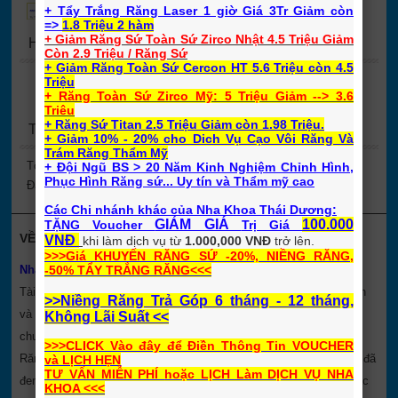
Bảng Giá Nha Khoa Tổng Quát
+ Tẩy Trắng Răng Laser 1 giờ Giá 3Tr Giảm còn
=>
1.8 Triệu 2 hàm
+ Giảm Răng Sứ Toàn Sứ Zirco Nhật 4.5 Triệu Giảm
Hỗ Trợ
Còn 2.9 Triệu / Răng Sứ
+ Giảm Răng Toàn Sứ Cercon HT 5.6 Triệu còn 4.5
Tư Vấn Bác Sỹ: +84.903.823.059
Triệu
+ Răng Toàn Sứ Zirco Mỹ: 5 Triệu Giảm --> 3.6
Zalo: 0903823059
Triêu
+ Răng Sứ Titan 2.5 Triệu Giảm còn 1.98 Triệu.
Thống kê lượt xem
+ Giảm 10% - 20% cho Dich Vụ Cạo Vôi Răng Và
Trám Răng Thẩm Mỹ
Tổng truy cập
3,994,160
+ Đội Ngũ BS > 20 Năm Kinh Nghiệm Chỉnh Hình,
Phục Hình Răng sứ... Uy tín và Thẩm mỹ cao
Đang online
3
Các Chi nhánh khác của Nha Khoa Thái Dương:
GIẢM GIÁ
100.000
TẶNG Voucher
Trị Giá
VỀ CHÚNG TÔI
VNĐ
khi
làm dịch vụ từ
1.000,000 VNĐ
trở lên.
>>>Giá KHUYẾN RĂNG SỨ -20%, NIỀNG RĂNG,
Nha Khoa Thái Dương
là
Nha Khoa hội tụ những Bác Sỹ Giỏi có
-50% TẨY TRẮNG RĂNG
<<<
Tài - Tầm - Tâm với hơn 23 năm kinh nghiệm & là Nha Khoa uy tín
>>Niềng Răng Trả Góp 6 tháng - 12 tháng,
và nha khoa Tốt ở TP. HCMC. Chúng tôi rất tự hào về lĩnh vực
Không Lãi Suất <<
chuyên môn sâu của mình như Chỉnh hình răng mặt, Niềng răng,
>>>CLICK Vào đây để Điền Thông Tin VOUCHER
Răng sứ thẩm mỹ, trám răng, Nha Khoa Thẩm Mỹ... mà chúng tôi đã
và LỊCH HẸN
TƯ VẤN MIỄN PHÍ
hoặc LỊCH Làm DỊCH VỤ NHA
đem lại Niềm vui cho rất nhiều khách hàng trên 19 năm qua với các
KHOA <<<