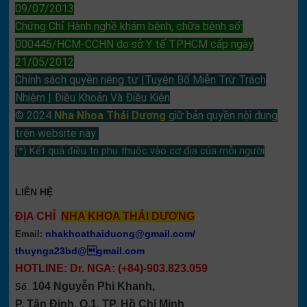
09/07/2013
Chứng Chỉ Hành nghề khám bệnh, chữa bệnh số:
000445/HCM-CCHN do sở Y tế TPHCM cấp ngày
21/05/2012
Chính sách quyền riêng tư |Tuyên Bố Miễn Trừ Trách
Nhiệm | Điều Khoản Và Điều Kiện
© 2024
Nha Nhoa Thái Dương
giữ bản quyền nội dung
trên website này
(*) Kết quả điều trị phụ thuộc vào cơ địa của mỗi người
LIÊN HỆ
ĐỊA CHỈ
NHA KHOA THÁI DƯƠNG
nhakhoathaiduong@gmail.com
/
Email:
thuynga23bd@gmail.com
HOTLINE: Dr. NGA:
(+84)-903.823.059
104 Nguyễn Phi Khanh,
Số
.
P. Tân Định, Q.1, TP. Hồ Chí Minh
.