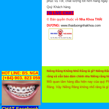
phục vụ Tốt, chất lượng tốt hơn hàng ngày
Quý Khách hàng.
FB LIVE CHAT
© Bản quyền thuộc về
Nha Khoa THÁI
DƯƠNG:
www.thaiduongnhakhoa.com
Niềng Răng Không Nhổ Răng là gì? Niềng Răn
HOT LINE: BS. NGA
răng và vẫn bảo đảm chỉnh nha Niềng răng h
(+84)-903. 823 059
Mối quan tâm hàng đầu hiện nay của quý Ph
Răng. Vậy Niềng Răng không nhổ răng là gì
Răng không Nhổ răng sẽ sử dụng các khí cụ
ra, vì thế bệnh nhân có thể được Niềng răn
ích, chất lượng tốt nhất hiện nay tại Nha 
//
//
CHAT Facebook