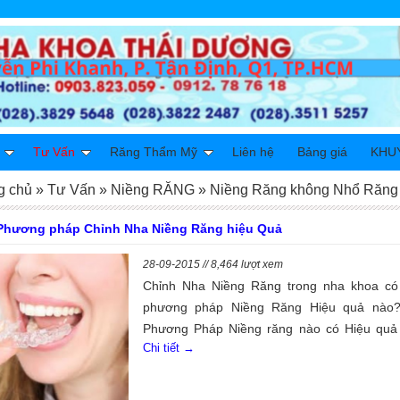
Tư Vấn
Răng Thẩm Mỹ
Liên hệ
Bảng giá
KHU
g chủ
»
Tư Vấn
»
Niềng RĂNG
»
Niềng Răng không Nhổ Răng
Phương pháp Chỉnh Nha Niềng Răng hiệu Quả
28-09-2015 // 8,464 lượt xem
Chỉnh Nha Niềng Răng trong nha khoa có
phương pháp Niềng Răng Hiệu quả nào
Phương Pháp Niềng răng nào có Hiệu quả
Chi tiết →
và Giá Niềng Răng hơp lý. Phương pháp N
răng nào tốt cũng như phương pháp Niềng 
nào là mắc nhất. Chúng ta cùng tìm hiểu đề 