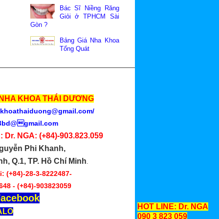
Bác Sĩ Niềng Răng
Giỏi ở TPHCM Sài
Gòn ?
Bảng Giá Nha Khoa
Tổng Quát
NHA KHOA THÁI DƯƠNG
khoathaiduong@gmail.com
/
3bd@gmail.com
: Dr. NGA:
(+84)-903.823.059
guyễn Phi Khanh,
nh, Q.1, TP. Hồ Chí Minh
.
: (+84)-28-3-8222487-
648 -
(+84)-903823059
acebook
HOT LINE: Dr. NGA
ALO
090 3 823 059