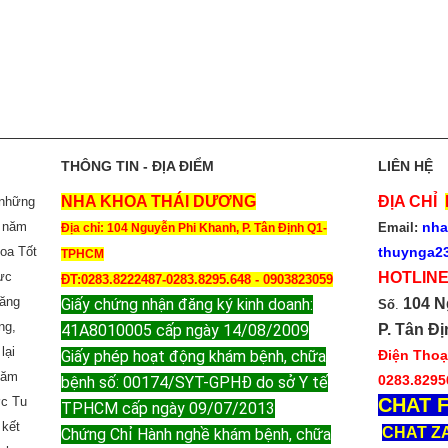
THÔNG TIN - ĐỊA ĐIỂM
LIÊN HỆ
NHA KHOA THÁI DƯƠNG
ĐỊA CHỈ
 những
3 năm
nha
Email:
Địa chỉ: 104 Nguyễn Phi Khanh, P. Tân Định Q1-
hoa Tốt
thuynga2
TPHCM
ực
HOTLINE
ĐT:0283.8222487-0283.8295.648 - 0903823059
răng
Giấy chứng nhận đăng ký kinh doanh:
104 N
Số
.
ng,
41A8010005 cấp ngày 14/08/2009
P. Tân Đị
lại
Giấy phép hoạt động khám bệnh, chữa
Điện Thoại
năm
0283.8295
bệnh số: 00174/SYT-GPHĐ do sở Y tế
ợc Tu
CHAT F
TPHCM cấp ngày 09/07/2013
 kết
CHAT Z
Chứng Chỉ Hành nghề khám bệnh, chữa