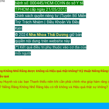
 cho
bệnh số: 000445/HCM-CCHN do sở Y tế
TPHCM cấp ngày 21/05/2012
Chính sách quyền riêng tư |Tuyên Bố Miễn
Trừ Trách Nhiệm | Điều Khoản Và Điều
Kiện
© 2024
Nha Nhoa Thái Dương
giữ bản
quyền nội dung trên website này
(*) Kết quả điều trị phụ thuộc vào cơ địa của
mỗi người
g Không Nhổ Răng được không và Hiệu quả thật không? Kỹ thuật Niềng Răng N
iệu quả
ụ Huynh và các bạn Thanh thiếu niên khi cần phải chỉnh nha giúp hàm răng 
? Niềng Răng Không Nhổ Răng liệu có tốt không và Hiệu quả thật sự không? N
 đặc biệt giúp Nông răng của bệnh nhân, kéo giãn khung hàm hoặc di dời cá
g chỉnh nha và không phải nhổ răng và vẫn bảo đảm chỉnh nha Niềng răng hi
Khoa Thái Dương.