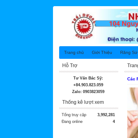
Trang chủ
Giới Thiệu
Răng Sứ
Hỗ Trợ
Tran
Tư Vấn Bác Sỹ:
Các 
+84.903.823.059
Zalo: 0903823059
Thống kê lượt xem
Tổng truy cập
3,992,281
Đang online
4