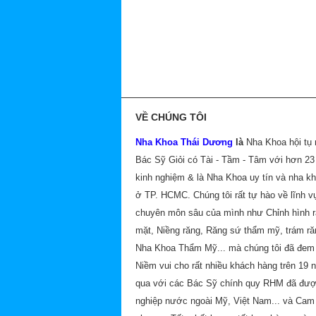
VỀ CHÚNG TÔI
Nha Khoa Thái Dương
là
Nha Khoa hội tụ
Bác Sỹ Giỏi có Tài - Tầm - Tâm với hơn 2
kinh nghiệm & là Nha Khoa uy tín và nha k
ở TP. HCMC. Chúng tôi rất tự hào về lĩnh v
chuyên môn sâu của mình như Chỉnh hình 
mặt, Niềng răng, Răng sứ thẩm mỹ, trám ră
Nha Khoa Thẩm Mỹ... mà chúng tôi đã đem 
Niềm vui cho rất nhiều khách hàng trên 19 
qua với các Bác Sỹ chính quy RHM đã đư
nghiệp nước ngoài Mỹ, Việt Nam... và Cam