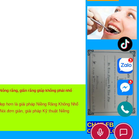
ông răng, giãn răng giúp không phải nhổ
đẹp hơn là giải pháp Niềng Răng Không Nhổ
ói đơn giản, giải pháp Kỹ thuật Niềng
c răng hàm ở trong giúp răng được kéo dãn
CHAT FB
ệu quả nhất và được áp dụng rộng rãi và Hữu
CHAT ZALO